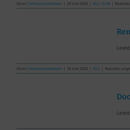
Door
Communicatieteam
|
29 mei 2026
|
KLC
,
KLM
|
Reacties
Rem
Leesti
Door
Communicatieteam
|
26 mei 2026
|
KLC
|
Reacties uitg
Doo
Leest