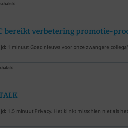
voor
eschakeld
Paula’s
column
juni
2026
 bereikt verbetering promotie-proc
ijd: 1 minuut Goed nieuws voor onze zwangere collega’s.
voor
schakeld
VNC
bereikt
verbetering
promotie-
 TALK
procedure
bij
jd: 1,5 minuut Privacy. Het klinkt misschien niet als het 
KLC