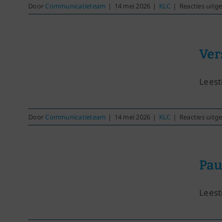
Door
Communicatieteam
|
14 mei 2026
|
KLC
|
Reacties uitg
Ver
Leest
Door
Communicatieteam
|
14 mei 2026
|
KLC
|
Reacties uitg
Pau
Leest