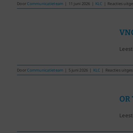
Door
Communicatieteam
|
11 juni 2026
|
KLC
|
Reacties uitg
VNC
Leest
Door
Communicatieteam
|
5 juni 2026
|
KLC
|
Reacties uitge
OR
Leesti