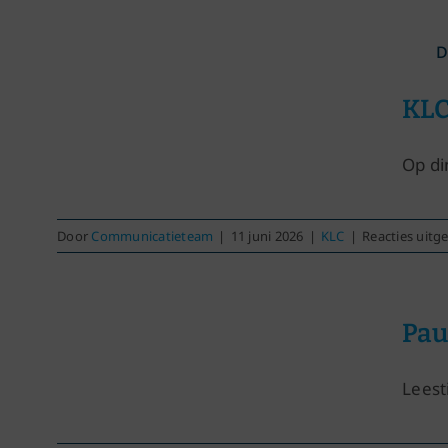
Ga
naar
D
inhoud
KLC
Op di
Door
Communicatieteam
|
11 juni 2026
|
KLC
|
Reacties uitg
Pau
Leest