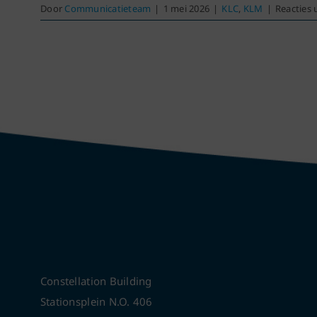
Door
Communicatieteam
|
1 mei 2026
|
KLC
,
KLM
|
Reacties 
Constellation Building
Stationsplein N.O. 406