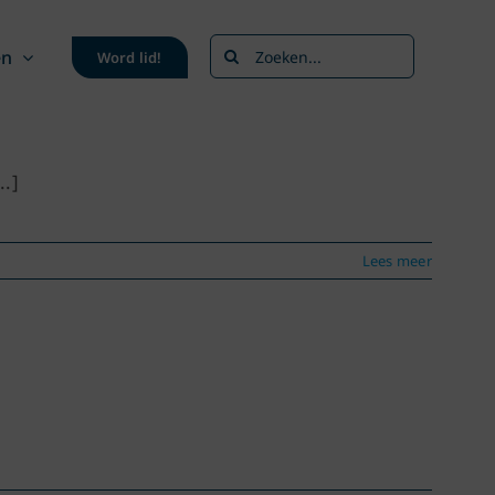
Zoeken
en
Word lid!
naar:
..]
Lees meer