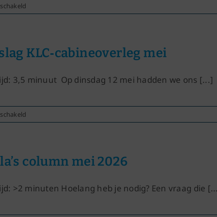
voor
eschakeld
Doorstroom
KLC
naar
KLM
slag KLC‑cabineoverleg mei
ijd: 3,5 minuut Op dinsdag 12 mei hadden we ons [...]
voor
eschakeld
Verslag KLC‑cabineoverleg mei
la’s column mei 2026
ijd: >2 minuten Hoelang heb je nodig? Een vraag die [..