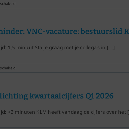
voor
eschakeld
Paula’s
column
mei
2026
inder: VNC-vacature: bestuurslid K
jd: 1,5 minuut Sta je graag met je collega’s in [...]
voor
eschakeld
Reminder:
VNC-
vacature:
bestuurslid
lichting kwartaalcijfers Q1 2026
KLC‑sectie
ijd: <2 minuten KLM heeft vandaag de cijfers over het [.