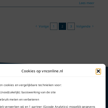
Lees meer
Vorige
1
2
3
Volgende
Cookies op vnconline.nl
en cookies en vergelijkbare technieken voor:
 (noodzakelijk): basiswerking van de site
Word lid
 gebruik meten en verbeteren
tiek verwerken wij en 1 partner (Google Analytics) mogelijk gegevens