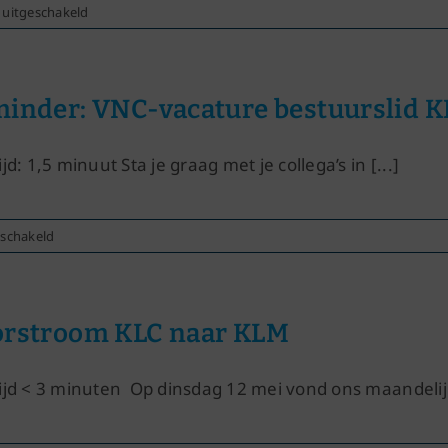
voor
 uitgeschakeld
OR
TALK
inder: VNC-vacature bestuurslid K
jd: 1,5 minuut Sta je graag met je collega’s in [...]
voor
eschakeld
Reminder:
VNC-
vacature
bestuurslid
rstroom KLC naar KLM
KLC‑sectie
ijd < 3 minuten Op dinsdag 12 mei vond ons maandelijk