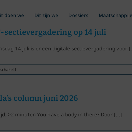
it doen we
Dit zijn we
Dossiers
Maatschappij
-sectievergadering op 14 juli
nsdag 14 juli is er een digitale sectievergadering voor [.
voor
eschakeld
KLC-
sectievergadering
op
14
la’s column juni 2026
juli
ijd: >2 minuten You have a body in there? Door [...]