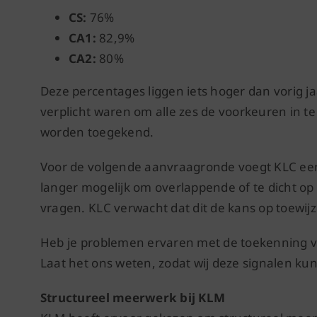
CS:
76%
CA1:
82,9%
CA2:
80%
Deze percentages liggen iets hoger dan vorig ja
verplicht waren om alle zes de voorkeuren in t
worden toegekend.
Voor de volgende aanvraagronde voegt KLC een e
langer mogelijk om overlappende of te dicht op
vragen. KLC verwacht dat dit de kans op toewijz
Heb je problemen ervaren met de toekenning va
Laat het ons weten, zodat wij deze signalen k
Structureel meerwerk bij KLM