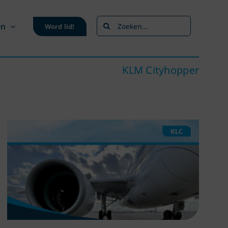
Zoeken
en
Word lid!
naar:
KLM Cityhopper