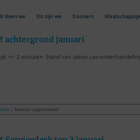
it doen we
Dit zijn we
Dossiers
Maatschappij
 achtergrond januari
ijd: +/- 2 minuten Stand van zaken cao-onderhandeli
voor
media
|
Reacties uitgeschakeld
KLM
achtergrond
januari
 Servicedesk top 3 januari