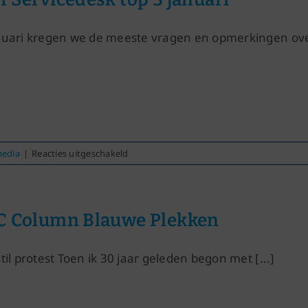
nuari kregen we de meeste vragen en opmerkingen over
voor
media
|
Reacties uitgeschakeld
KLM
Servicedesk
top
3
 Column Blauwe Plekken
januari
stil protest Toen ik 30 jaar geleden begon met [...]