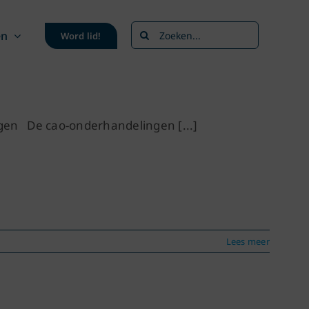
Zoeken
en
Word lid!
naar:
ngen De cao-onderhandelingen [...]
Lees meer