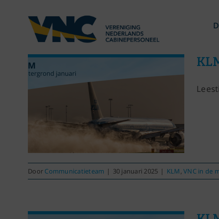
Ga
naar
D
inhoud
KLM
Leest
Door
Communicatieteam
|
30 januari 2025
|
KLM
,
VNC in de 
KLM