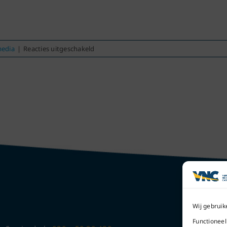
voor
media
|
Reacties uitgeschakeld
VNC
Column
Blauwe
Plekken
Wij gebruik
Functioneel