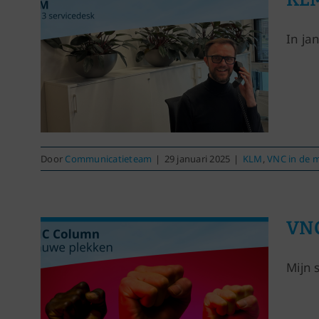
In ja
Door
Communicatieteam
|
29 januari 2025
|
KLM
,
VNC in de 
VNC
Mijn 