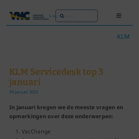
Ga
naar
Zoeken
Home
»
KLM Servicedesk top 3 januari
Toggle
inhoud
naar:
Navigati
Dit doen we
KLM
Dit zijn we
KLM Servicedesk top 3
Dossiers
januari
29 januari 2025
Maatschappijen
In januari kregen we de meeste vragen en
Word lid!
opmerkingen over deze onderwerpen:
VacChange