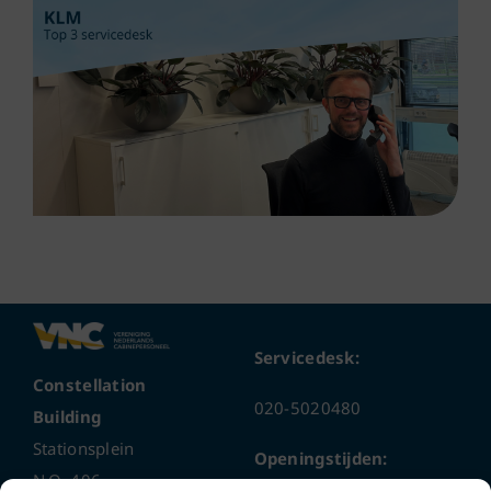
Servicedesk:
Constellation
020-5020480
Building
Stationsplein
Openingstijden:
N.O. 406