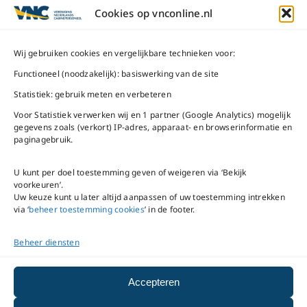
ma t/m do
9 – 17 uur
Cookies op vnconline.nl
1117 CL
Schiphol-Oost
vrijdag 9 – 16 uur
Wij gebruiken cookies en vergelijkbare technieken voor:
Bel ons
Na openingstijden
Functioneel (noodzakelijk): basiswerking van de site
bereikbaar via
020-
Statistiek: gebruik meten en verbeteren
Mail ons
5020480
Voor Statistiek verwerken wij en 1 partner (Google Analytics) mogelijk
gegevens zoals (verkort) IP-adres, apparaat- en browserinformatie en
paginagebruik.
U kunt per doel toestemming geven of weigeren via ‘Bekijk
voorkeuren’.
VNC Statuten
/
English
Uw keuze kunt u later altijd aanpassen of uw toestemming intrekken
version
via ‘
beheer toestemming cookies
’ in de footer.
Beheer diensten
Copyright ©
2026
VNC
|
privacyverklaring
|
cookiebeleid
|
beheer
Accepteren
toestemming cookies