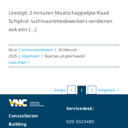
Leestijd: 2 minuten Maatschappelijke Raad
Schiphol: luchtvaartmedewerkers verdienen
ook een [...]
Door
Communicatieteam
|
26 februari
voor
2025
|
Algemeen
|
Reacties uitgeschakeld
Vanuit
Lees meer
de
voorzitter
Vorige
1
2
3
Volgende
Servicedesk:
Constellation
020-5020480
Building