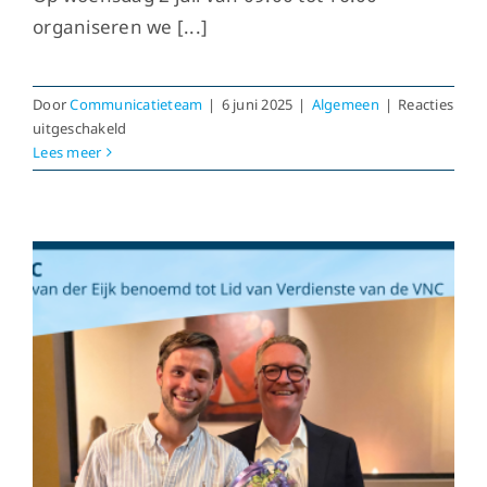
organiseren we [...]
Door
Communicatieteam
|
6 juni 2025
|
Algemeen
|
Reacties
voor
uitgeschakeld
Altijd
Lees meer
al
model
willen
zijn?
Meld
je
aan
voor
de
VNC
fotoshoot!