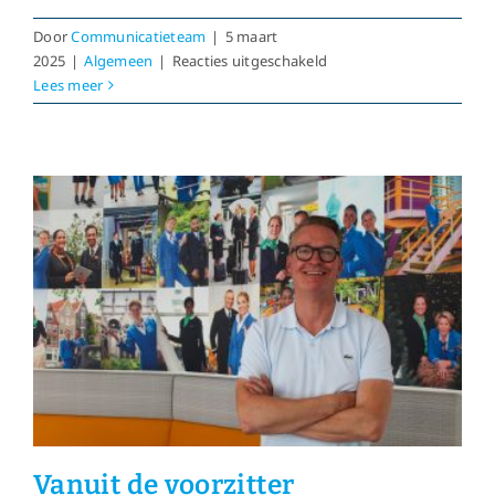
Door
Communicatieteam
|
5 maart
voor
2025
|
Algemeen
|
Reacties uitgeschakeld
VNC-
Lees meer
Cabaret
‘Kerst
op
Kruishoogte’
nu
online!
Vanuit de voorzitter