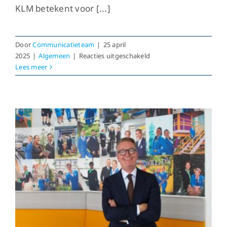
KLM betekent voor [...]
Door
Communicatieteam
|
25 april
voor
2025
|
Algemeen
|
Reacties uitgeschakeld
Afscheid
Lees meer
van
Sharon
Vlieland
als
sectiebestuurder
bij
KLC