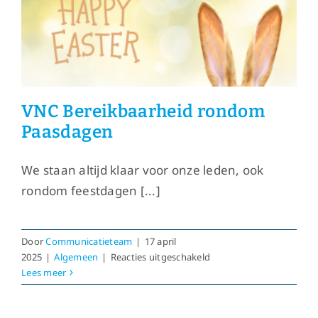
VNC Bereikbaarheid rondom
Paasdagen
We staan altijd klaar voor onze leden, ook
rondom feestdagen [...]
Door
Communicatieteam
|
17 april
voor
2025
|
Algemeen
|
Reacties uitgeschakeld
VNC
Lees meer
Bereikbaarheid
rondom