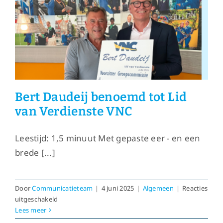
Verdienste
van
de
VNC
Bert Daudeij benoemd tot Lid
van Verdienste VNC
Leestijd: 1,5 minuut Met gepaste eer - en een
brede [...]
Door
Communicatieteam
|
4 juni 2025
|
Algemeen
|
Reacties
voor
uitgeschakeld
Bert
Lees meer
Daudeij