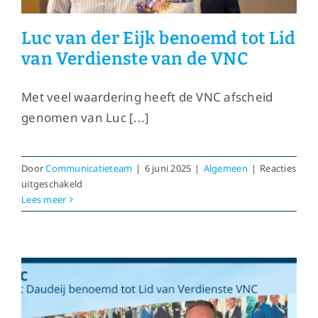
Luc van der Eijk benoemd tot Lid
van Verdienste van de VNC
Met veel waardering heeft de VNC afscheid
genomen van Luc [...]
Door
Communicatieteam
|
6 juni 2025
|
Algemeen
|
Reacties
voor
uitgeschakeld
Luc
Lees meer
van
der
Eijk
benoemd
tot
Lid
van