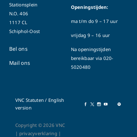
Stationsplein
Openingstijden:
N.O. 406
ma t/m do
9 – 17 uur
1117 CL
Schiphol-Oost
vrijdag 9 – 16 uur
Bel ons
Na openingstijden
bereikbaar via
020-
Mail ons
5020480
VNC Statuten
/
English
version
Copyright ©
2026
VNC
|
privacyverklaring
|