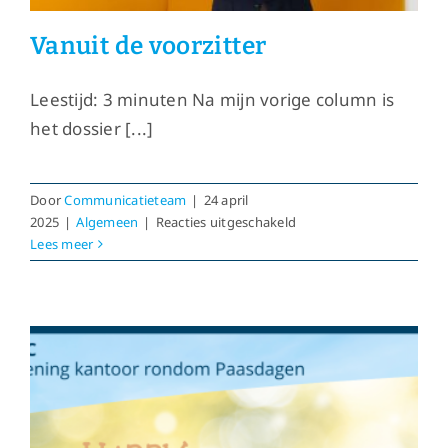
Vanuit de voorzitter
Leestijd: 3 minuten Na mijn vorige column is
het dossier [...]
Door
Communicatieteam
|
24 april
voor
2025
|
Algemeen
|
Reacties uitgeschakeld
Vanuit
Lees meer
de
voorzitter