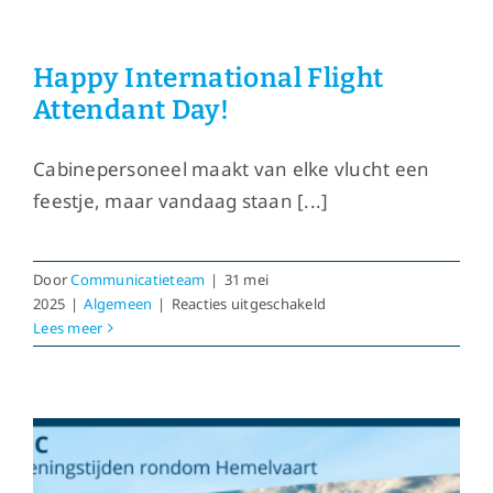
benoemd
tot
Lid
Happy International Flight
van
Attendant Day!
Verdienste
VNC
Cabinepersoneel maakt van elke vlucht een
feestje, maar vandaag staan [...]
Door
Communicatieteam
|
31 mei
voor
2025
|
Algemeen
|
Reacties uitgeschakeld
Happy
Lees meer
International
Flight
Attendant
Day!