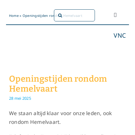
Ga
naar
Zoeken
Home
»
Openingstijden rondom Hemelvaart
Toggle
inhoud
naar:
Navigati
Dit doen
VNC
Dit zijn 
Dossiers
Openingstijden rondom
Hemelvaart
Maatsch
28 mei 2025
Word lid!
We staan altijd klaar voor onze leden, ook
rondom Hemelvaart.