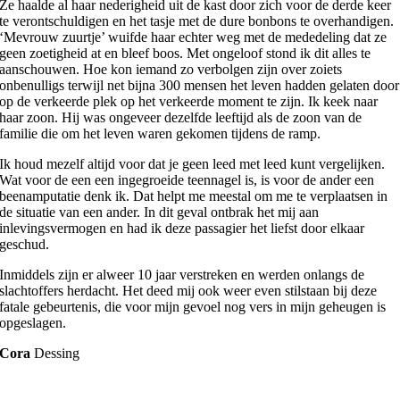
Ze haalde al haar nederigheid uit de kast door zich voor de derde keer
te verontschuldigen en het tasje met de dure bonbons te overhandigen.
‘Mevrouw zuurtje’ wuifde haar echter weg met de mededeling dat ze
geen zoetigheid at en bleef boos. Met ongeloof stond ik dit alles te
aanschouwen. Hoe kon iemand zo verbolgen zijn over zoiets
onbenulligs terwijl net bijna 300 mensen het leven hadden gelaten door
op de verkeerde plek op het verkeerde moment te zijn. Ik keek naar
haar zoon. Hij was ongeveer dezelfde leeftijd als de zoon van de
familie die om het leven waren gekomen tijdens de ramp.
Ik houd mezelf altijd voor dat je geen leed met leed kunt vergelijken.
Wat voor de een een ingegroeide teennagel is, is voor de ander een
beenamputatie denk ik. Dat helpt me meestal om me te verplaatsen in
de situatie van een ander. In dit geval ontbrak het mij aan
inlevingsvermogen en had ik deze passagier het liefst door elkaar
geschud.
Inmiddels zijn er alweer 10 jaar verstreken en werden onlangs de
slachtoffers herdacht. Het deed mij ook weer even stilstaan bij deze
fatale gebeurtenis, die voor mijn gevoel nog vers in mijn geheugen is
opgeslagen.
Cora
Dessing