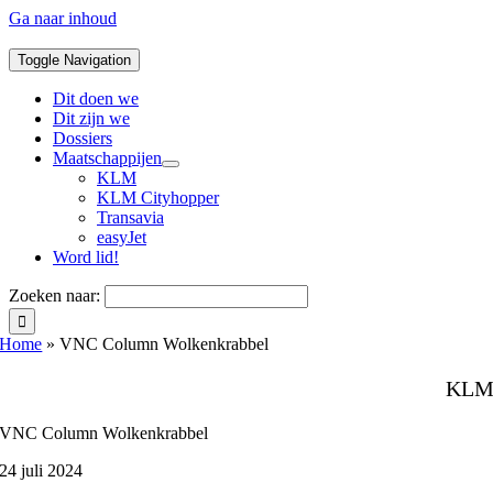
Ga naar inhoud
Toggle Navigation
Dit doen we
Dit zijn we
Dossiers
Maatschappijen
KLM
KLM Cityhopper
Transavia
easyJet
Word lid!
Zoeken naar:
Home
»
VNC Column Wolkenkrabbel
KL
VNC Column Wolkenkrabbel
24 juli 2024