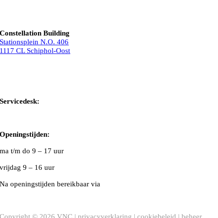
Constellation Building
Stationsplein N.O. 406
1117 CL Schiphol-Oost
Bel ons
Mail ons
Servicedesk:
020-5020480
Openingstijden:
ma t/m do
9 – 17 uur
vrijdag 9 – 16 uur
Na openingstijden bereikbaar via
020-5020480
VNC Statuten
/
English version
Copyright ©
2026
VNC |
privacyverklaring
|
cookiebeleid
|
beheer