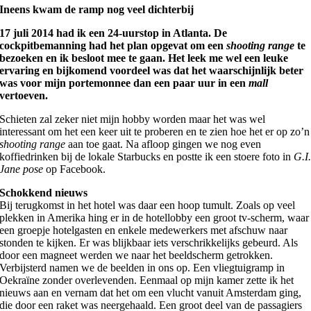
Ineens kwam de ramp nog veel dichterbij
17 juli 2014 had ik een 24-uurstop in Atlanta. De
cockpitbemanning had het plan opgevat om een
shooting range
te
bezoeken en ik besloot mee te gaan. Het leek me wel een leuke
ervaring en bijkomend voordeel was dat het waarschijnlijk beter
was voor mijn portemonnee dan een paar uur in een
mall
vertoeven.
Schieten zal zeker niet mijn hobby worden maar het was wel
interessant om het een keer uit te proberen en te zien hoe het er op zo’n
shooting range
aan toe gaat. Na afloop gingen we nog even
koffiedrinken bij de lokale Starbucks en postte ik een stoere foto in
G.I
Jane pose
op Facebook.
Schokkend nieuws
Bij terugkomst in het hotel was daar een hoop tumult. Zoals op veel
plekken in Amerika hing er in de hotellobby een groot tv-scherm, waar
een groepje hotelgasten en enkele medewerkers met afschuw naar
stonden te kijken. Er was blijkbaar iets verschrikkelijks gebeurd. Als
door een magneet werden we naar het beeldscherm getrokken.
Verbijsterd namen we de beelden in ons op. Een vliegtuigramp in
Oekraïne zonder overlevenden. Eenmaal op mijn kamer zette ik het
nieuws aan en vernam dat het om een vlucht vanuit Amsterdam ging,
die door een raket was neergehaald. Een groot deel van de passagiers