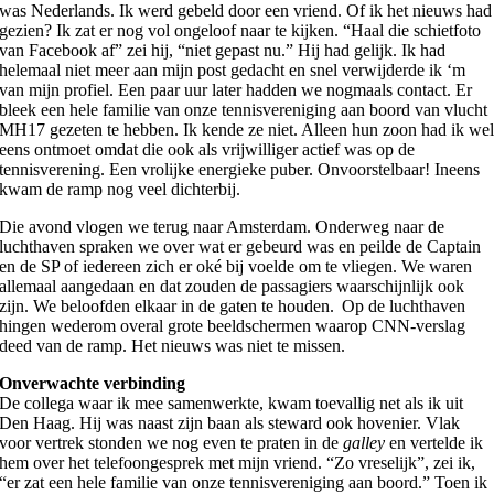
was Nederlands. Ik werd gebeld door een vriend. Of ik het nieuws had
gezien? Ik zat er nog vol ongeloof naar te kijken. “Haal die schietfoto
van Facebook af” zei hij, “niet gepast nu.” Hij had gelijk. Ik had
helemaal niet meer aan mijn post gedacht en snel verwijderde ik ‘m
van mijn profiel. Een paar uur later hadden we nogmaals contact. Er
bleek een hele familie van onze tennisvereniging aan boord van vlucht
MH17 gezeten te hebben. Ik kende ze niet. Alleen hun zoon had ik we
eens ontmoet omdat die ook als vrijwilliger actief was op de
tennisverening. Een vrolijke energieke puber. Onvoorstelbaar! Ineens
kwam de ramp nog veel dichterbij.
Die avond vlogen we terug naar Amsterdam. Onderweg naar de
luchthaven spraken we over wat er gebeurd was en peilde de Captain
en de SP of iedereen zich er oké bij voelde om te vliegen. We waren
allemaal aangedaan en dat zouden de passagiers waarschijnlijk ook
zijn. We beloofden elkaar in de gaten te houden.
Op de luchthaven
hingen wederom overal grote beeldschermen waarop CNN-verslag
deed van de ramp. Het nieuws was niet te missen.
Onverwachte verbinding
De collega waar ik mee samenwerkte, kwam toevallig net als ik uit
Den Haag. Hij was naast zijn baan als steward ook hovenier. Vlak
voor vertrek stonden we nog even te praten in de
galley
en vertelde ik
hem over het telefoongesprek met mijn vriend. “Zo vreselijk”, zei ik,
“er zat een hele familie van onze tennisvereniging aan boord.” Toen ik