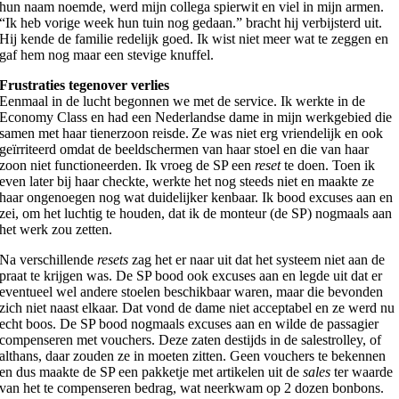
hun naam noemde, werd mijn collega spierwit en viel in mijn armen.
“Ik heb vorige week hun tuin nog gedaan.” bracht hij verbijsterd uit.
Hij kende de familie redelijk goed. Ik wist niet meer wat te zeggen en
gaf hem nog maar een stevige knuffel.
Frustraties tegenover verlies
Eenmaal in de lucht begonnen we met de service. Ik werkte in de
Economy Class en had een Nederlandse dame in mijn werkgebied die
samen met haar tienerzoon reisde. Ze was niet erg vriendelijk en ook
geïrriteerd omdat de beeldschermen van haar stoel en die van haar
zoon niet functioneerden. Ik vroeg de SP een
reset
te doen. Toen ik
even later bij haar checkte, werkte het nog steeds niet en maakte ze
haar ongenoegen nog wat duidelijker kenbaar. Ik bood excuses aan en
zei, om het luchtig te houden, dat ik de monteur (de SP) nogmaals aan
het werk zou zetten.
Na verschillende
resets
zag het er naar uit dat het systeem niet aan de
praat te krijgen was. De SP bood ook excuses aan en legde uit dat er
eventueel wel andere stoelen beschikbaar waren, maar die bevonden
zich niet naast elkaar. Dat vond de dame niet acceptabel en ze werd nu
echt boos. De SP bood nogmaals excuses aan en wilde de passagier
compenseren met vouchers. Deze zaten destijds in de salestrolley, of
althans, daar zouden ze in moeten zitten. Geen vouchers te bekennen
en dus maakte de SP een pakketje met artikelen uit de
sales
ter waarde
van het te compenseren bedrag, wat neerkwam op 2 dozen bonbons.