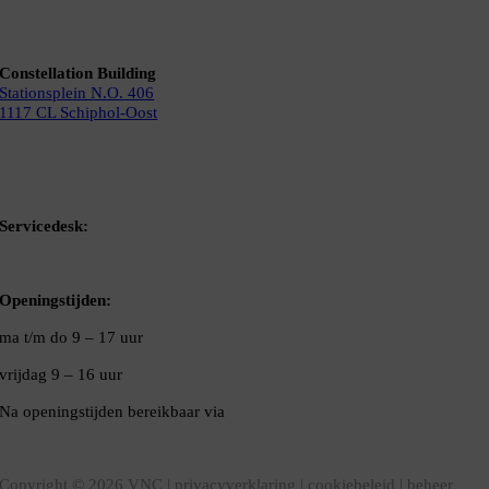
Constellation Building
Stationsplein N.O. 406
1117 CL Schiphol-Oost
Bel ons
Mail ons
Servicedesk:
020-5020480
Openingstijden:
ma t/m do
9 – 17 uur
vrijdag 9 – 16 uur
Na openingstijden bereikbaar via
020-5020480
VNC Statuten
/
English version
Copyright ©
2026
VNC |
privacyverklaring
|
cookiebeleid
|
beheer