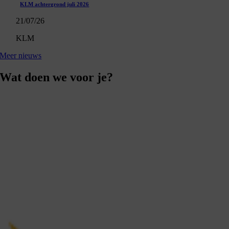
KLM achtergrond juli 2026
21/07/26
KLM
Meer nieuws
Wat doen we voor je?
Collectieve belangenbehartiging
Individuele belangenbehartiging
Servicedesk