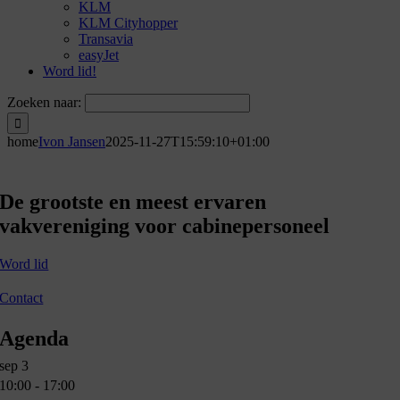
KLM
KLM Cityhopper
Transavia
easyJet
Word lid!
Zoeken naar:
home
Ivon Jansen
2025-11-27T15:59:10+01:00
De grootste en meest ervaren
vakvereniging voor cabinepersoneel
Word lid
Contact
Agenda
sep
3
10:00
-
17:00