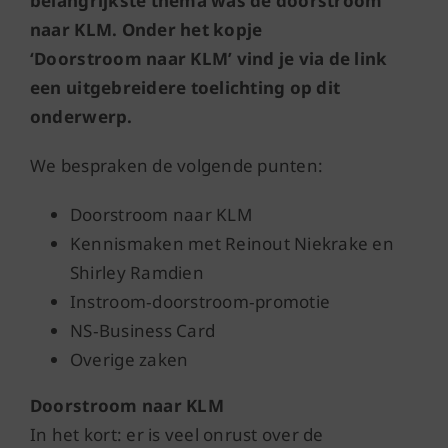
belangrijkste thema was de doorstroom
naar KLM. Onder het kopje
‘Doorstroom naar KLM’ vind je via de link
een uitgebreidere toelichting op dit
onderwerp.
We bespraken de volgende punten:
Doorstroom naar KLM
Kennismaken met Reinout Niekrake en
Shirley Ramdien
Instroom
‑
doorstroom
‑
promotie
NS
‑
Business Card
Overige zaken
Doorstroom naar KLM
In het kort: er is veel onrust over de