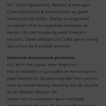
KLC Cabin Operations. Reinout is manager
Crew Operations & Development en geeft
leiding aan de CCM’s. Shirley is aangesteld
als Health
‑
CCM en begeleidt inmiddels de
eerste CA’s met langdurig en/of frequent
verzuim. Zowel collega’s als CCM’s geven terug
dat zij hun werk positief ervaren.
Instroom
‑
doorstroom
‑
promotie
KLC wil in het najaar weer beginnen
met ini
‑
klassen; in juni vallen er eerst nog een
paar klassen uit. De planning kijkt hier continu
naar en houdt daarbij rekening met de situatie
in het Midden
‑
Oosten. De
senior
‑
en CS
‑
cursussen gaan voorlopig
gewoon door en voor CS zijn er zelfs nog extra