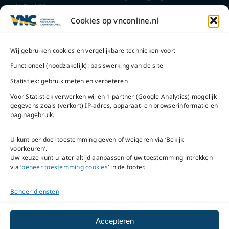
N.O. 406
ma t/m do
9 – 17 uur
Cookies op vnconline.nl
1117 CL
Schiphol-Oost
vrijdag 9 – 16 uur
Wij gebruiken cookies en vergelijkbare technieken voor:
Bel ons
Na openingstijden
Functioneel (noodzakelijk): basiswerking van de site
bereikbaar via
020-
Statistiek: gebruik meten en verbeteren
Mail ons
5020480
Voor Statistiek verwerken wij en 1 partner (Google Analytics) mogelijk
gegevens zoals (verkort) IP-adres, apparaat- en browserinformatie en
paginagebruik.
U kunt per doel toestemming geven of weigeren via ‘Bekijk
voorkeuren’.
VNC Statuten
/
English
Uw keuze kunt u later altijd aanpassen of uw toestemming intrekken
version
via ‘
beheer toestemming cookies
’ in de footer.
Beheer diensten
Copyright ©
2026
VNC
|
privacyverklaring
|
cookiebeleid
|
beheer
Accepteren