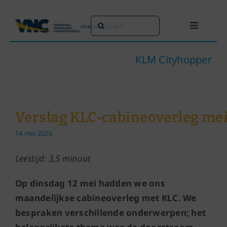
Ga
naar
Zoeken
Home
»
Verslag KLC‑cabineoverleg mei
Toggle
inhoud
naar:
Navigati
Dit doen we
KLM Cityhopper
Dit zijn we
Verslag KLC‑cabineoverleg me
Dossiers
14 mei 2026
Maatschappijen
Leestijd: 3,5 minuut
Op dinsdag 12 mei hadden we ons
Word lid!
maandelijkse cabineoverleg met KLC. We
bespraken verschillende onderwerpen; het