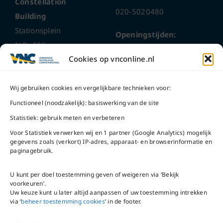
Constellation
020-5020480
Building
Stationsplein
Openingstijden:
N.O. 406
ma t/m do
9 – 17 uur
Cookies op vnconline.nl
1117 CL
Schiphol-Oost
vrijdag 9 – 16 uur
Wij gebruiken cookies en vergelijkbare technieken voor:
Bel ons
Na openingstijden
Functioneel (noodzakelijk): basiswerking van de site
bereikbaar via
020-
Statistiek: gebruik meten en verbeteren
Mail ons
5020480
Voor Statistiek verwerken wij en 1 partner (Google Analytics) mogelijk
gegevens zoals (verkort) IP-adres, apparaat- en browserinformatie en
paginagebruik.
U kunt per doel toestemming geven of weigeren via ‘Bekijk
voorkeuren’.
VNC Statuten
/
English
Uw keuze kunt u later altijd aanpassen of uw toestemming intrekken
version
via ‘
beheer toestemming cookies
’ in de footer.