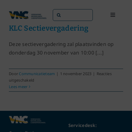
Ga
naar
Zoeken
Toggle
inhoud
naar:
Navigati
KLC Sectievergadering
Dit doen we
Deze sectievergadering zal plaatsvinden op
Dit zijn we
donderdag 30 november van 10:00 [...]
Dossiers
Door
Communicatieteam
|
1 november 2023
|
Reacties
voor
uitgeschakeld
KLC
Lees meer
Maatschappijen
Sectievergadering
Word lid!
Servicedesk: