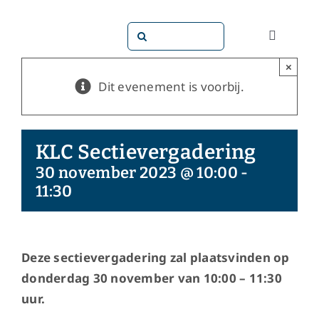
Ga
naar
Zoeken
Toggle
inhoud
naar:
Navigati
×
Dit doen
Dit evenement is voorbij.
Dit zijn 
KLC Sectievergadering
Dossiers
30 november 2023 @ 10:00
-
11:30
Maatsch
Deze sectievergadering zal plaatsvinden op
Word lid!
donderdag 30 november van 10:00 – 11:30
uur.