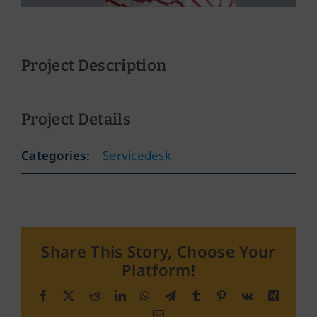
Project Description
Project Details
Categories:
Servicedesk
Share This Story, Choose Your
Platform!
Facebook
X
Reddit
LinkedIn
WhatsApp
Telegram
Tumblr
Pinterest
Vk
Xing
E-