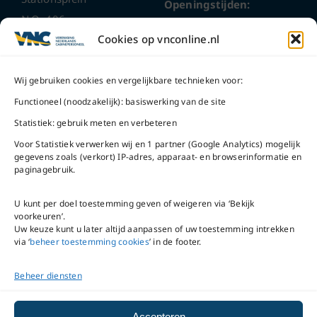
Openingstijden:
N.O. 406
ma t/m do
9 – 17 uur
Cookies op vnconline.nl
1117 CL
Schiphol-Oost
vrijdag 9 – 16 uur
Wij gebruiken cookies en vergelijkbare technieken voor:
Bel ons
Na openingstijden
Functioneel (noodzakelijk): basiswerking van de site
bereikbaar via
020-
Statistiek: gebruik meten en verbeteren
Mail ons
5020480
Voor Statistiek verwerken wij en 1 partner (Google Analytics) mogelijk
gegevens zoals (verkort) IP-adres, apparaat- en browserinformatie en
paginagebruik.
U kunt per doel toestemming geven of weigeren via ‘Bekijk
voorkeuren’.
VNC Statuten
/
English
Uw keuze kunt u later altijd aanpassen of uw toestemming intrekken
version
via ‘
beheer toestemming cookies
’ in de footer.
Beheer diensten
Copyright ©
2026
VNC
|
privacyverklaring
|
cookiebeleid
|
beheer
Accepteren