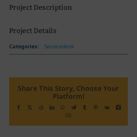
Project Description
Project Details
Categories:
Servicedesk
Share This Story, Choose Your
Platform!
Facebook
X
Reddit
LinkedIn
WhatsApp
Telegram
Tumblr
Pinterest
Vk
Xing
E-
mail