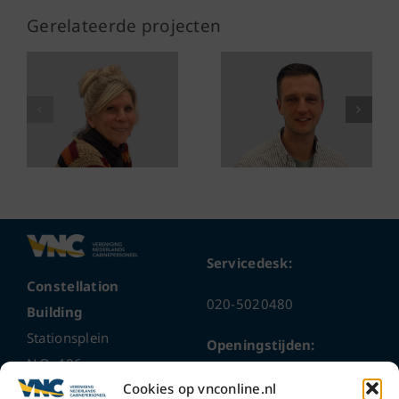
Gerelateerde projecten
Servicedesk:
Constellation
020-5020480
Building
Stationsplein
Openingstijden:
N.O. 406
ma t/m do
9 – 17 uur
Cookies op vnconline.nl
1117 CL