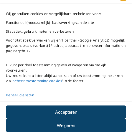
Schiphol-Oost
vrijdag 9 – 16 uur
Wij gebruiken cookies en vergelijkbare technieken voor:
Bel ons
Na openingstijden
Functioneel (noodzakelijk): basiswerking van de site
bereikbaar via
020-
Statistiek: gebruik meten en verbeteren
Mail ons
5020480
Voor Statistiek verwerken wij en 1 partner (Google Analytics) mogelijk
gegevens zoals (verkort) IP-adres, apparaat- en browserinformatie en
paginagebruik.
U kunt per doel toestemming geven of weigeren via ‘Bekijk
voorkeuren’.
VNC Statuten
/
English
Uw keuze kunt u later altijd aanpassen of uw toestemming intrekken
version
via ‘
beheer toestemming cookies
’ in de footer.
Beheer diensten
Copyright ©
2026
VNC
|
privacyverklaring
|
cookiebeleid
|
beheer
Accepteren
toestemming cookies
Weigeren
|
disclaimer
|