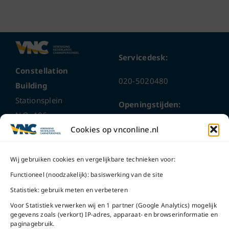
Servicedesk:
Constellation
020-5020480
Building
Stationsplein
Openingstijden:
N.O. 406
ma t/m do
9 – 17 uur
Cookies op vnconline.nl
1117 CL
Schiphol-Oost
vrijdag 9 – 16 uur
Wij gebruiken cookies en vergelijkbare technieken voor:
Bel ons
Na openingstijden
Functioneel (noodzakelijk): basiswerking van de site
bereikbaar via
020-
Statistiek: gebruik meten en verbeteren
Mail ons
5020480
Voor Statistiek verwerken wij en 1 partner (Google Analytics) mogelijk
gegevens zoals (verkort) IP-adres, apparaat- en browserinformatie en
paginagebruik.