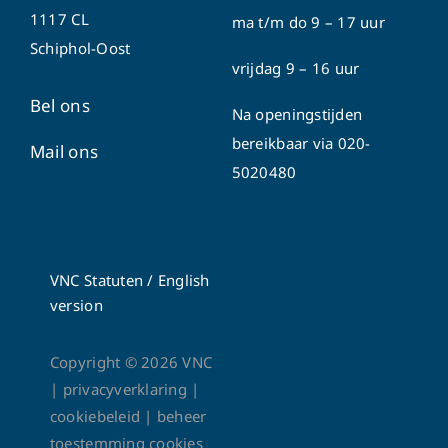
1117 CL
ma t/m do
9 – 17 uur
Schiphol-Oost
vrijdag 9 – 16 uur
Bel ons
Na openingstijden
bereikbaar via
020-
Mail ons
5020480
VNC Statuten
/
English
version
Copyright ©
2026
VNC
|
privacyverklaring
|
cookiebeleid
|
beheer
toestemming cookies