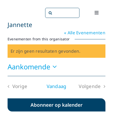
Ga
naar
Zoeken
Toggle
inhoud
naar:
Navigati
Jannette
Dit doen
« Alle Evenementen
Evenementen from this organisator
Dit zijn 
Er zijn geen resultaten gevonden.
Bericht
Dossiers
Aankomende
Selecteer
Maatsch
een
Vorige
Vandaag
Volgende
datum.
Word lid!
Evenementen
Evenemen
Abonneer op kalender