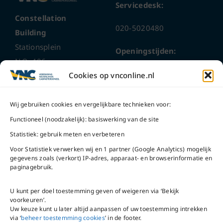
Servicedesk:
Constellation
020-5020480
Building
Stationsplein
Openingstijden:
N.O. 406
ma t/m do
9 – 17 uur
Cookies op vnconline.nl
1117 CL
Schiphol-Oost
vrijdag 9 – 16 uur
Wij gebruiken cookies en vergelijkbare technieken voor:
Bel ons
Na openingstijden
Functioneel (noodzakelijk): basiswerking van de site
bereikbaar via
020-
Statistiek: gebruik meten en verbeteren
Mail ons
5020480
Voor Statistiek verwerken wij en 1 partner (Google Analytics) mogelijk
gegevens zoals (verkort) IP-adres, apparaat- en browserinformatie en
paginagebruik.
U kunt per doel toestemming geven of weigeren via ‘Bekijk
voorkeuren’.
VNC Statuten
/
English
Uw keuze kunt u later altijd aanpassen of uw toestemming intrekken
version
via ‘
beheer toestemming cookies
’ in de footer.