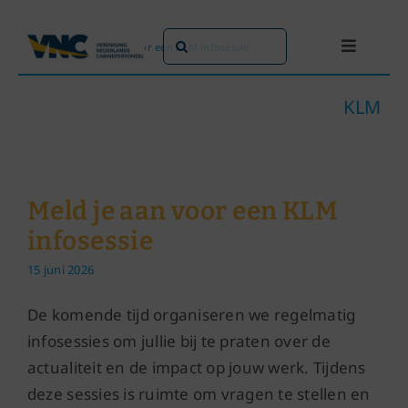
Ga
naar
Zoeken
Home
»
Meld je aan voor een KLM infosessie
Toggle
inhoud
naar:
Navigati
Dit doen we
KLM
Dit zijn we
Meld je aan voor een KLM
Dossiers
infosessie
15 juni 2026
Maatschappijen
De komende tijd organiseren we regelmatig
Word lid!
infosessies om jullie bij te praten over de
actualiteit en de impact op jouw werk. Tijdens
deze sessies is ruimte om vragen te stellen en