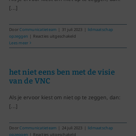
[...]
Door
Communicatieteam
|
31 juli 2023
|
lidmaatschap
voor
opzeggen
|
Reacties uitgeschakeld
niet
Lees meer
tevreden
ben
met
de
het niet eens ben met de visie
service
van de VNC
Als je ervoor kiest om niet op te zeggen, dan:
[...]
Door
Communicatieteam
|
24 juli 2023
|
lidmaatschap
voor
opzeggen
|
Reacties uitgeschakeld