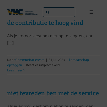
Ga
naar
Zoeken
Toggle
inhoud
naar:
Navigati
de contributie te hoog vind
Dit doen we
Als je ervoor kiest om niet op te zeggen, dan
Dit zijn we
[...]
Dossiers
Door
Communicatieteam
|
31 juli 2023
|
lidmaatschap
voor
opzeggen
|
Reacties uitgeschakeld
de
Lees meer
Maatschappijen
contributie
te
hoog
Word lid!
vind
niet tevreden ben met de service
Als je ervoor kiest om niet op te zeggen, dan: