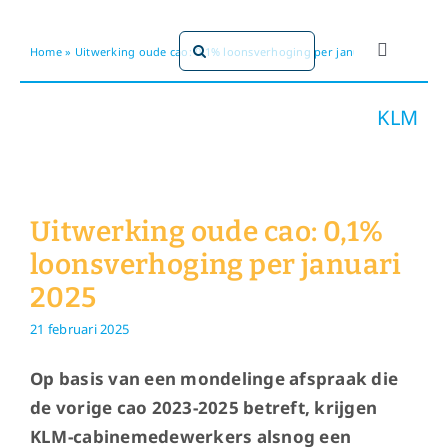
Ga
naar
Zoeken
Home
»
Uitwerking oude cao: 0,1% loonsverhoging per januari 2025
Toggle
inhoud
naar:
Navigati
Dit doen
KLM
Dit zijn 
Uitwerking oude cao: 0,1%
Dossiers
loonsverhoging per januari
2025
Maatsch
21 februari 2025
Word lid!
Op basis van een mondelinge afspraak die
de vorige cao 2023-2025 betreft, krijgen
KLM-cabinemedewerkers alsnog een