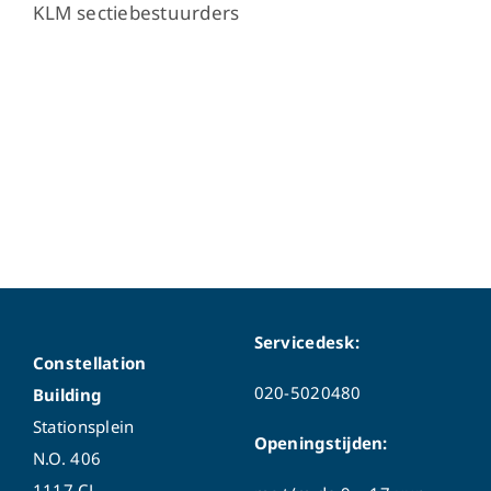
KLM sectiebestuurders
Servicedesk:
Constellation
020-5020480
Building
Stationsplein
Openingstijden:
N.O. 406
1117 CL