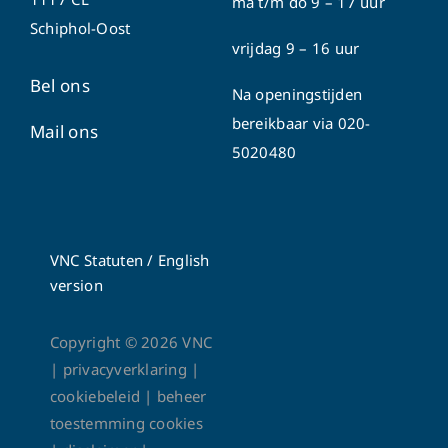
ma t/m do
9 – 17 uur
Schiphol-Oost
vrijdag 9 – 16 uur
Bel ons
Na openingstijden
bereikbaar via
020-
Mail ons
5020480
VNC Statuten
/
English
version
Copyright ©
2026
VNC
|
privacyverklaring
|
cookiebeleid
|
beheer
toestemming cookies