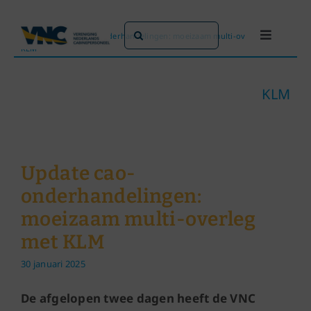
Ga
naar
Zoeken
Home
»
Update cao-onderhandelingen: moeizaam multi-overleg met
Toggle
inhoud
KLM
naar:
Navigati
Dit doen we
KLM
Dit zijn we
Dossiers
Update cao-
onderhandelingen:
Maatschappijen
moeizaam multi-overleg
met KLM
Word lid!
30 januari 2025
De afgelopen twee dagen heeft de VNC