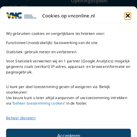
Openingstijden:
N.O. 406
ma t/m do
9 – 17 uur
Cookies op vnconline.nl
1117 CL
Schiphol-Oost
vrijdag 9 – 16 uur
Wij gebruiken cookies en vergelijkbare technieken voor:
Bel ons
Na openingstijden
Functioneel (noodzakelijk): basiswerking van de site
bereikbaar via
020-
Statistiek: gebruik meten en verbeteren
Mail ons
5020480
Voor Statistiek verwerken wij en 1 partner (Google Analytics) mogelijk
gegevens zoals (verkort) IP-adres, apparaat- en browserinformatie en
paginagebruik.
U kunt per doel toestemming geven of weigeren via ‘Bekijk
voorkeuren’.
VNC Statuten
/
English
Uw keuze kunt u later altijd aanpassen of uw toestemming intrekken
version
via ‘
beheer toestemming cookies
’ in de footer.
Beheer diensten
Copyright ©
2026
VNC
|
privacyverklaring
|
cookiebeleid
|
beheer
Accepteren