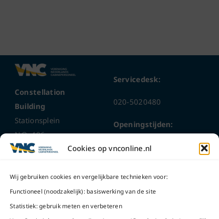
Servicedesk:
Constellation
020-5020480
Building
Stationsplein
Openingstijden:
N.O. 406
ma t/m do
9 – 17 uur
Cookies op vnconline.nl
1117 CL
Schiphol-Oost
vrijdag 9 – 16 uur
Wij gebruiken cookies en vergelijkbare technieken voor:
Bel ons
Na openingstijden
Functioneel (noodzakelijk): basiswerking van de site
bereikbaar via
020-
Statistiek: gebruik meten en verbeteren
Mail ons