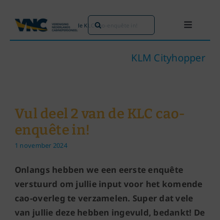
Ga
naar
Zoeken
Home
»
Vul deel 2 van de KLC cao-enquête in!
Toggle
inhoud
naar:
Navigati
Dit doen we
KLM Cityhopper
Dit zijn we
Vul deel 2 van de KLC cao-
Dossiers
enquête in!
1 november 2024
Maatschappijen
Onlangs hebben we een eerste enquête
Word lid!
verstuurd om jullie input voor het komende
cao-overleg te verzamelen. Super dat vele
van jullie deze hebben ingevuld, bedankt! De