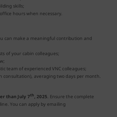
ding skills;
r office hours when necessary.
ou can make a meaningful contribution and
sts of your cabin colleagues;
ew;
tic team of experienced VNC colleagues;
n consultation), averaging two days per month.
th
ter than July 7
, 2025
. Ensure the complete
line. You can apply by emailing