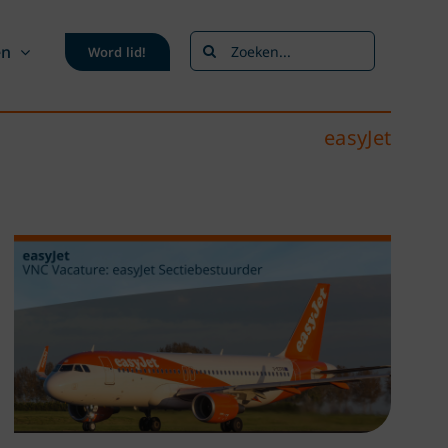
Zoeken
en
Word lid!
naar:
easyJet