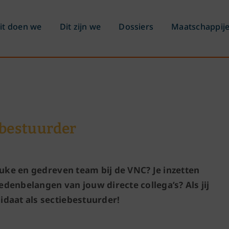
it doen we
Dit zijn we
Dossiers
Maatschappij
ebestuurder
leuke en gedreven team bij de VNC? Je inzetten
enbelangen van jouw directe collega’s? Als jij
didaat als sectiebestuurder!