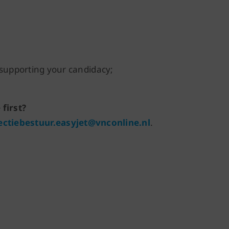
supporting your candidacy;
 first?
ectiebestuur.easyjet@vnconline.nl
.