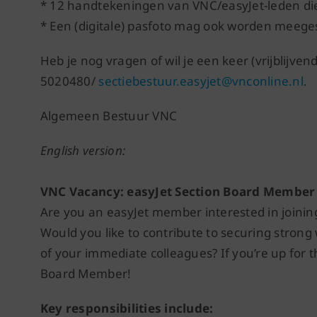
* 12 handtekeningen van VNC/easyJet-leden di
* Een (digitale) pasfoto mag ook worden meege
Heb je nog vragen of wil je een keer (vrijblijve
5020480/
sectiebestuur.easyjet@vnconline.nl
.
Algemeen Bestuur VNC
English version:
VNC Vacancy: easyJet Section Board Member
Are you an easyJet member interested in joini
Would you like to contribute to securing strong
of your immediate colleagues? If you’re up for 
Board Member!
Key responsibilities include: