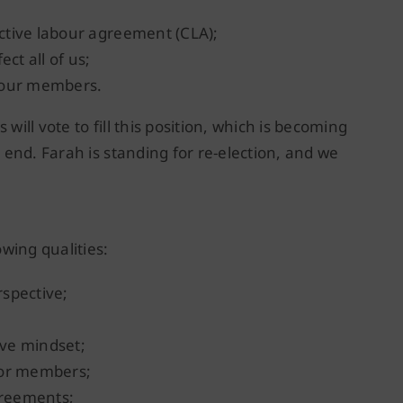
ective labour agreement (CLA);
ct all of us;
l our members.
ll vote to fill this position, which is becoming
end. Farah is standing for re-election, and we
wing qualities:
spective;
ive mindset;
for members;
greements;