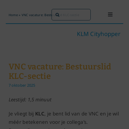
Ga
naar
Zoeken
Home
»
VNC vacature: Bestuurslid KLC-sectie
Toggle
inhoud
naar:
Navigati
Dit doen we
KLM Cityhopper
Dit zijn we
VNC vacature: Bestuurslid
Dossiers
KLC-sectie
7 oktober 2025
Maatschappijen
Leestijd: 1,5 minuut
Word lid!
Je vliegt bij
KLC
, je bent lid van de VNC en je wil
méér betekenen voor je collega’s.