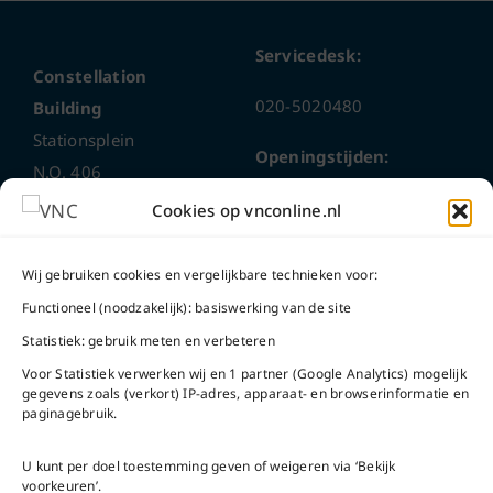
Servicedesk:
Constellation
020-5020480
Building
Stationsplein
Openingstijden:
N.O. 406
1117 CL
ma t/m do
9 – 17 uur
Cookies op vnconline.nl
Schiphol-Oost
vrijdag 9 – 16 uur
Wij gebruiken cookies en vergelijkbare technieken voor:
Bel ons
Na openingstijden
Functioneel (noodzakelijk): basiswerking van de site
bereikbaar via
020-
Statistiek: gebruik meten en verbeteren
Mail ons
5020480
Voor Statistiek verwerken wij en 1 partner (Google Analytics) mogelijk
gegevens zoals (verkort) IP-adres, apparaat- en browserinformatie en
paginagebruik.
U kunt per doel toestemming geven of weigeren via ‘Bekijk
voorkeuren’.
VNC Statuten
/
English