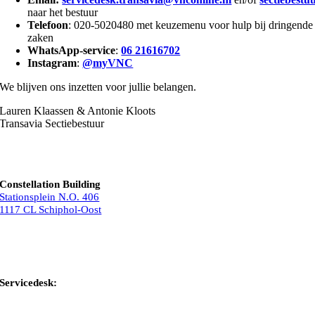
naar het bestuur
Telefoon
: 020-5020480 met keuzemenu voor hulp bij dringende
zaken
WhatsApp-service
:
06 21616702
Instagram
:
@myVNC
We blijven ons inzetten voor jullie belangen.
Lauren Klaassen & Antonie Kloots
Transavia Sectiebestuur
Constellation Building
Stationsplein N.O. 406
1117 CL Schiphol-Oost
Bel ons
Mail ons
Servicedesk:
020-5020480