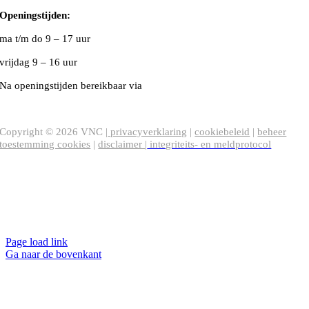
Openingstijden:
ma t/m do
9 – 17 uur
vrijdag 9 – 16 uur
Na openingstijden bereikbaar via
020-5020480
VNC Statuten
/
English version
Copyright ©
2026
VNC |
privacyverklaring
|
cookiebeleid
|
beheer
toestemming cookies
|
disclaimer
|
integriteits- en meldprotocol
Page load link
Ga naar de bovenkant