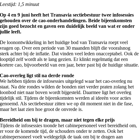
Leestijd: 1,5 minuut
Op 4 en 9 juni heeft het Transavia sectiebestuur twee infosessies
gehouden over de cao-onderhandelingen. Beide bijeenkomsten
zijn goed bezocht en gaven een duidelijk beeld van wat er onder
jullie leeft.
De loonontwikkeling in het huidige bod van Transavia roept veel
vragen op. Over een periode van 30 maanden blijft die vooralsnog
sterk achter bij de inflatie. Dat vinden veel leden onacceptabel. Ook de
looptijd zelf wordt als te lang gezien. Er klinkt regelmatig dat een
kortere cao, bijvoorbeeld van een jaar, beter past bij de huidige situatie.
Cao-overleg ligt stil na derde ronde
We hebben tijdens de infosessies uitgelegd waar het cao-overleg nu
staat. Na drie rondes wilden de bonden niet verder praten zolang het
loonbod niet naar boven wordt bijgesteld. Daarmee ligt het overleg
tijdelijk stil. Tijdens de bijeenkomsten werden al ideeën voor acties
genoemd. Als sectiebestuur zitten we op dit moment niet in die fase,
maar het laat zien hoe groot de onvrede is.
Bereidheid om bij te dragen, maar niet tegen elke prijs
Tijdens de infosessies toonde het cabinepersoneel veel bereidheid om,
er voor de komende tijd, de schouders onder te zetten. Ook het
cabinepersoneel voelt weldegelijk de taak om bij te dragen aan