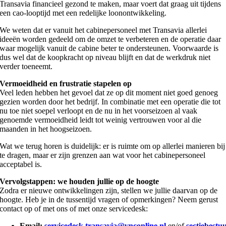
Transavia financieel gezond te maken, maar voert dat graag uit tijdens
een cao-looptijd met een redelijke loonontwikkeling.
We weten dat er vanuit het cabinepersoneel met Transavia allerlei
ideeën worden gedeeld om de omzet te verbeteren en de operatie daar
waar mogelijk vanuit de cabine beter te ondersteunen. Voorwaarde is
dus wel dat de koopkracht op niveau blijft en dat de werkdruk niet
verder toeneemt.
Vermoeidheid en frustratie stapelen op
Veel leden hebben het gevoel dat ze op dit moment niet goed genoeg
gezien worden door het bedrijf. In combinatie met een operatie die tot
nu toe niet soepel verloopt en de nu in het voorseizoen al vaak
genoemde vermoeidheid leidt tot weinig vertrouwen voor al die
maanden in het hoogseizoen.
Wat we terug horen is duidelijk: er is ruimte om op allerlei manieren bij
te dragen, maar er zijn grenzen aan wat voor het cabinepersoneel
acceptabel is.
Vervolgstappen: we houden jullie op de hoogte
Zodra er nieuwe ontwikkelingen zijn, stellen we jullie daarvan op de
hoogte. Heb je in de tussentijd vragen of opmerkingen? Neem gerust
contact op of met ons of met onze servicedesk:
Email:
servicedesk.transavia@vnconline.nl
en/of
sectiebestu