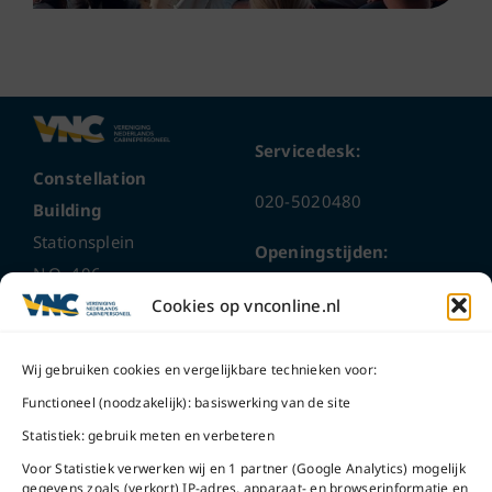
Servicedesk:
Constellation
020-5020480
Building
Stationsplein
Openingstijden:
N.O. 406
ma t/m do
9 – 17 uur
Cookies op vnconline.nl
1117 CL
Schiphol-Oost
vrijdag 9 – 16 uur
Wij gebruiken cookies en vergelijkbare technieken voor:
Bel ons
Na openingstijden
Functioneel (noodzakelijk): basiswerking van de site
bereikbaar via
020-
Statistiek: gebruik meten en verbeteren
Mail ons
5020480
Voor Statistiek verwerken wij en 1 partner (Google Analytics) mogelijk
gegevens zoals (verkort) IP-adres, apparaat- en browserinformatie en