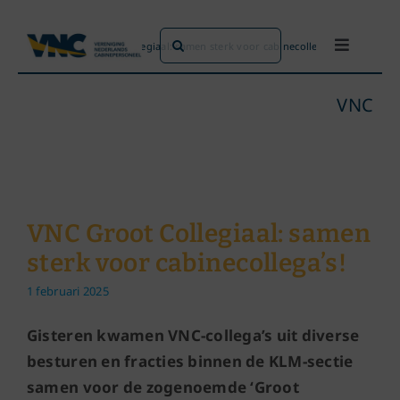
Ga
naar
Zoeken
Home
»
VNC Groot Collegiaal: samen sterk voor cabinecollega’s!
Toggle
inhoud
naar:
Navigati
Dit doen we
VNC
Dit zijn we
Dossiers
VNC Groot Collegiaal: samen
sterk voor cabinecollega’s!
Maatschappijen
1 februari 2025
Word lid!
Gisteren kwamen VNC-collega’s uit diverse
besturen en fracties binnen de KLM-sectie
samen voor de zogenoemde ‘Groot