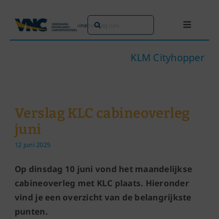
Ga
naar
Zoeken
Home
»
Verslag KLC cabineoverleg juni
Toggle
inhoud
naar:
Navigati
Dit doen we
KLM Cityhopper
Dit zijn we
Verslag KLC cabineoverleg
Dossiers
juni
12 juni 2025
Maatschappijen
Op dinsdag 10 juni vond het maandelijkse
Word lid!
cabineoverleg met KLC plaats. Hieronder
vind je een overzicht van de belangrijkste
punten.