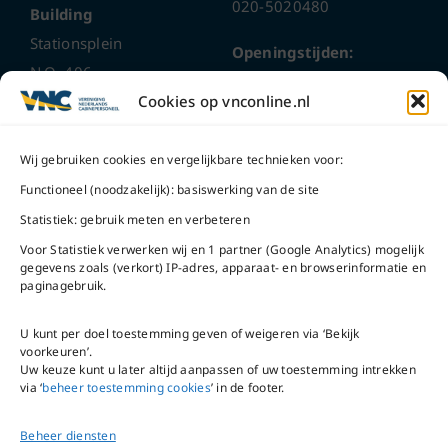
020-5020480
Building
Stationsplein
Openingstijden:
N.O. 406
ma t/m do
9 – 17 uur
Cookies op vnconline.nl
1117 CL
Schiphol-Oost
vrijdag 9 – 16 uur
Wij gebruiken cookies en vergelijkbare technieken voor:
Bel ons
Na openingstijden
Functioneel (noodzakelijk): basiswerking van de site
bereikbaar via
020-
Statistiek: gebruik meten en verbeteren
Mail ons
5020480
Voor Statistiek verwerken wij en 1 partner (Google Analytics) mogelijk
gegevens zoals (verkort) IP-adres, apparaat- en browserinformatie en
paginagebruik.
U kunt per doel toestemming geven of weigeren via ‘Bekijk
voorkeuren’.
VNC Statuten
/
English
Uw keuze kunt u later altijd aanpassen of uw toestemming intrekken
version
via ‘
beheer toestemming cookies
’ in de footer.
Beheer diensten
Copyright ©
2026
VNC