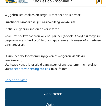
ma t/m do
9 – 17 uur
Cookies op vnconline.nl
1117 CL
Schiphol-Oost
vrijdag 9 – 16 uur
Wij gebruiken cookies en vergelijkbare technieken voor:
Bel ons
Na openingstijden
Functioneel (noodzakelijk): basiswerking van de site
bereikbaar via
020-
Statistiek: gebruik meten en verbeteren
Mail ons
5020480
Voor Statistiek verwerken wij en 1 partner (Google Analytics) mogelijk
gegevens zoals (verkort) IP-adres, apparaat- en browserinformatie en
paginagebruik.
U kunt per doel toestemming geven of weigeren via ‘Bekijk
voorkeuren’.
VNC Statuten
/
English
Uw keuze kunt u later altijd aanpassen of uw toestemming intrekken
version
via ‘
beheer toestemming cookies
’ in de footer.
Beheer diensten
Copyright ©
2026
VNC
|
privacyverklaring
|
cookiebeleid
|
beheer
Accepteren
toestemming cookies
Weigeren