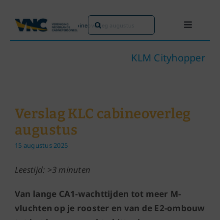
Ga
naar
Zoeken
Home
»
Verslag KLC cabineoverleg augustus
Toggle
inhoud
naar:
Navigati
Dit doen we
KLM Cityhopper
Dit zijn we
Verslag KLC cabineoverleg
Dossiers
augustus
15 augustus 2025
Maatschappijen
Leestijd: >3 minuten
Word lid!
Van lange CA1-wachttijden tot meer M-
vluchten op je rooster en van de E2-ombouw