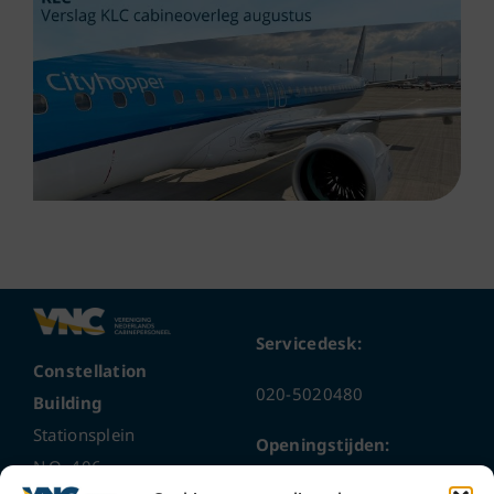
Servicedesk:
Constellation
020-5020480
Building
Stationsplein
Openingstijden:
N.O. 406