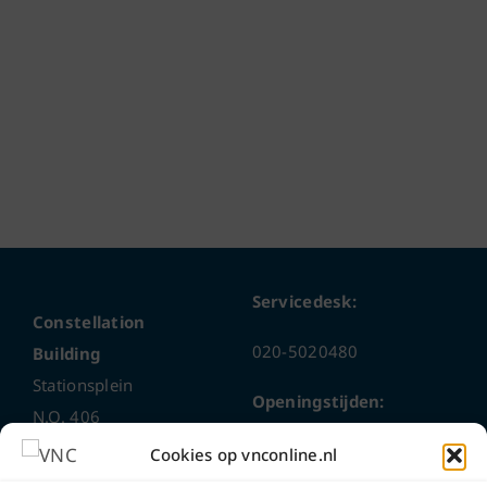
Servicedesk:
Constellation
020-5020480
Building
Stationsplein
Openingstijden:
N.O. 406
1117 CL
ma t/m do
9 – 17 uur
Cookies op vnconline.nl
Schiphol-Oost