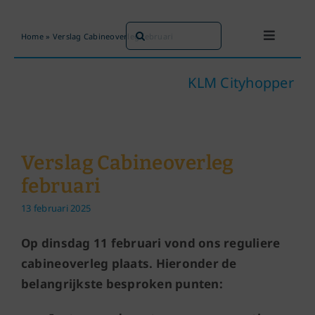
Ga
naar
Zoeken
Home
»
Verslag Cabineoverleg februari
Toggle
inhoud
naar:
Navigati
Dit doen we
KLM Cityhopper
Dit zijn we
Verslag Cabineoverleg
Dossiers
februari
13 februari 2025
Maatschappijen
Op dinsdag 11 februari vond ons reguliere
Word lid!
cabineoverleg plaats. Hieronder de
belangrijkste besproken punten: