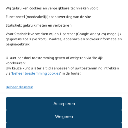
vrijdag 9 – 16 uur
Wij gebruiken cookies en vergelijkbare technieken voor:
Bel ons
Na openingstijden
Functioneel (noodzakelijk): basiswerking van de site
bereikbaar via
020-
Statistiek: gebruik meten en verbeteren
Mail ons
5020480
Voor Statistiek verwerken wij en 1 partner (Google Analytics) mogelijk
gegevens zoals (verkort) IP-adres, apparaat- en browserinformatie en
paginagebruik.
U kunt per doel toestemming geven of weigeren via ‘Bekijk
voorkeuren’.
VNC Statuten
/
English
Uw keuze kunt u later altijd aanpassen of uw toestemming intrekken
version
via ‘
beheer toestemming cookies
’ in de footer.
Beheer diensten
Copyright ©
2026
VNC
|
privacyverklaring
|
cookiebeleid
|
beheer
Accepteren
toestemming cookies
Weigeren
|
disclaimer
|
integriteits- en