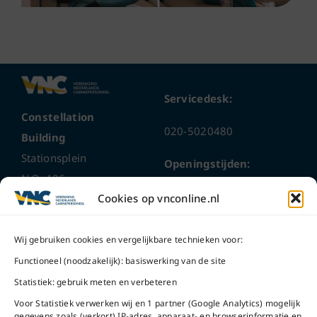
Servicedesk:
Constellation
020-5020480
Building
Stationsplein
Openingstijden:
N.O. 406
ma t/m do
9 – 17 uur
Cookies op vnconline.nl
1117 CL
Schiphol-Oost
vrijdag 9 – 16 uur
Wij gebruiken cookies en vergelijkbare technieken voor:
Bel ons
Na openingstijden
Functioneel (noodzakelijk): basiswerking van de site
bereikbaar via
020-
Statistiek: gebruik meten en verbeteren
Mail ons
5020480
Voor Statistiek verwerken wij en 1 partner (Google Analytics) mogelijk
gegevens zoals (verkort) IP-adres, apparaat- en browserinformatie en