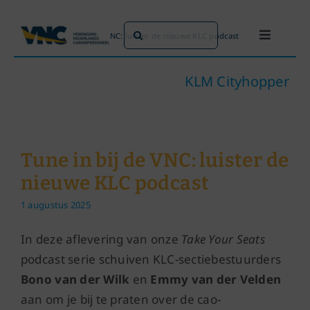
Ga
naar
Zoeken
Home
»
Tune in bij de VNC: luister de nieuwe KLC podcast
Toggle
inhoud
naar:
Navigati
Dit doen we
KLM Cityhopper
Dit zijn we
Tune in bij de VNC: luister de
Dossiers
nieuwe KLC podcast
1 augustus 2025
Maatschappijen
In deze aflevering van onze
Take Your Seats
Word lid!
podcast serie schuiven KLC-sectiebestuurders
Bono van der Wilk
en
Emmy van der Velden
aan om je bij te praten over de cao-