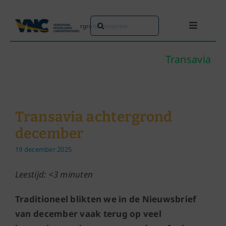
Ga
naar
Zoeken
Home
»
Transavia achtergrond december
Toggle
inhoud
naar:
Navigati
Dit doen we
Transavia
Dit zijn we
Transavia achtergrond
Dossiers
december
19 december 2025
Maatschappijen
Leestijd: <3 minuten
Word lid!
Traditioneel blikten we in de Nieuwsbrief
van december vaak terug op veel