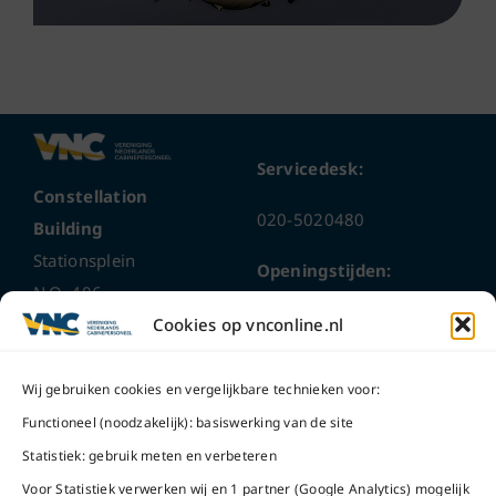
Servicedesk:
Constellation
020-5020480
Building
Stationsplein
Openingstijden:
N.O. 406
ma t/m do
9 – 17 uur
Cookies op vnconline.nl
1117 CL
Schiphol-Oost
vrijdag 9 – 16 uur
Wij gebruiken cookies en vergelijkbare technieken voor:
Bel ons
Na openingstijden
Functioneel (noodzakelijk): basiswerking van de site
bereikbaar via
020-
Statistiek: gebruik meten en verbeteren
Mail ons
5020480
Voor Statistiek verwerken wij en 1 partner (Google Analytics) mogelijk