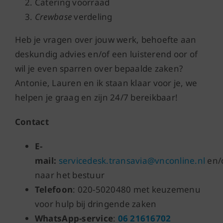
Catering voorraad
Crewbase
verdeling
Heb je vragen over jouw werk, behoefte aan
deskundig advies en/of een luisterend oor of
wil je even sparren over bepaalde zaken?
Antonie, Lauren en ik staan klaar voor je, we
helpen je graag en zijn 24/7 bereikbaar!
Contact
E-
mail:
servicedesk.transavia@vnconline.nl
en/
naar het bestuur
Telefoon
: 020-5020480 met keuzemenu
voor hulp bij dringende zaken
WhatsApp-service
:
06 21616702