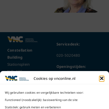
Servicedesk:
Constellation
020-5020480
Building
Stationsplein
Openingstijden:
N.O. 406
ma t/m do
9 – 17 uur
Cookies op vnconline.nl
1117 CL
Schiphol-Oost
vrijdag 9 – 16 uur
Wij gebruiken cookies en vergelijkbare technieken voor:
Bel ons
Na openingstijden
Functioneel (noodzakelijk): basiswerking van de site
bereikbaar via
020-
Statistiek: gebruik meten en verbeteren