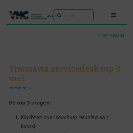
Ga
naar
Zoeken
Home
»
Transavia servicedesk top 3 mei
Toggle
inhoud
naar:
Navigati
Dit doen we
Transavia
Dit zijn we
Transavia servicedesk top 3
Dossiers
mei
28 mei 2025
Maatschappijen
De top 3 vragen:
Word lid!
Klachten over
touch-up cleaning
aan
boord