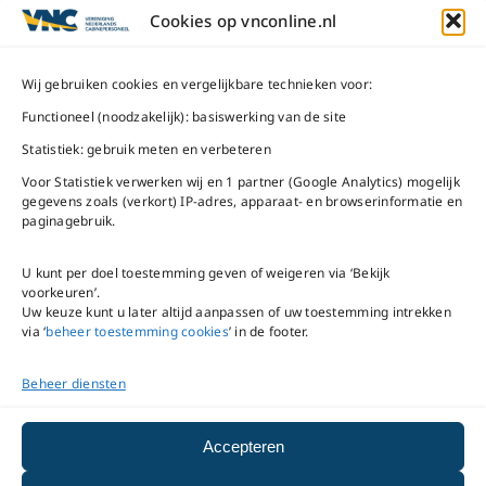
ma t/m do
9 – 17 uur
Cookies op vnconline.nl
1117 CL
Schiphol-Oost
vrijdag 9 – 16 uur
Wij gebruiken cookies en vergelijkbare technieken voor:
Bel ons
Na openingstijden
Functioneel (noodzakelijk): basiswerking van de site
bereikbaar via
020-
Statistiek: gebruik meten en verbeteren
Mail ons
5020480
Voor Statistiek verwerken wij en 1 partner (Google Analytics) mogelijk
gegevens zoals (verkort) IP-adres, apparaat- en browserinformatie en
paginagebruik.
U kunt per doel toestemming geven of weigeren via ‘Bekijk
voorkeuren’.
VNC Statuten
/
English
Uw keuze kunt u later altijd aanpassen of uw toestemming intrekken
version
via ‘
beheer toestemming cookies
’ in de footer.
Beheer diensten
Copyright ©
2026
VNC
|
privacyverklaring
|
cookiebeleid
|
beheer
Accepteren
toestemming cookies