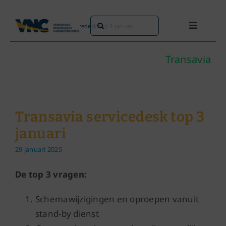
Ga
naar
Zoeken
Home
»
Transavia servicedesk top 3 januari
Toggle
inhoud
naar:
Navigati
Dit doen we
Transavia
Dit zijn we
Transavia servicedesk top 3
Dossiers
januari
29 januari 2025
Maatschappijen
De top 3 vragen:
Word lid!
Schemawijzigingen en oproepen vanuit
stand-by dienst