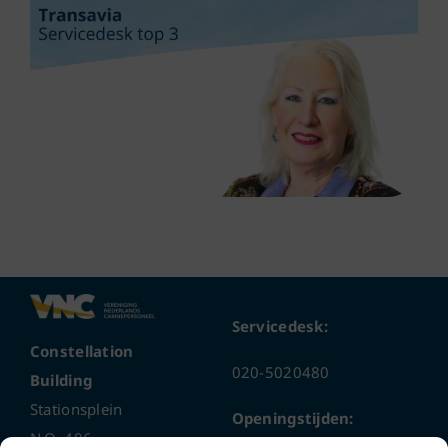
Servicedesk:
Constellation
020-5020480
Building
Stationsplein
Openingstijden:
N.O. 406