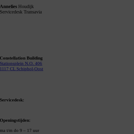
Annelies
Houdijk
Servicedesk Transavia
Constellation Building
Stationsplein N.O. 406
1117 CL Schiphol-Oost
Bel ons
Mail ons
Servicedesk:
020-5020480
Openingstijden:
ma t/m do
9 – 17 uur