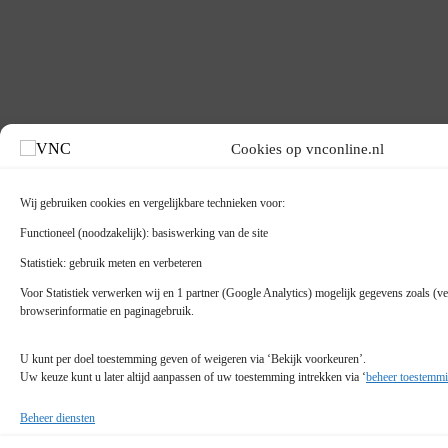
Cookies op vnconline.nl
Wij gebruiken cookies en vergelijkbare technieken voor:
Functioneel (noodzakelijk): basiswerking van de site
Statistiek: gebruik meten en verbeteren
Voor Statistiek verwerken wij en 1 partner (Google Analytics) mogelijk gegevens zoals (ver
browserinformatie en paginagebruik.
U kunt per doel toestemming geven of weigeren via ‘Bekijk voorkeuren’.
Uw keuze kunt u later altijd aanpassen of uw toestemming intrekken via ‘
beheer toestemmi
Beheer diensten