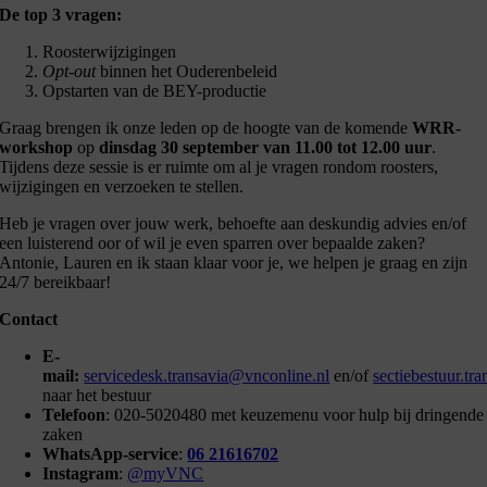
De top 3 vragen:
Roosterwijzigingen
Opt-out
binnen het Ouderenbeleid
Opstarten van de BEY-productie
Graag brengen ik onze leden op de hoogte van de komende
WRR-
workshop
op
dinsdag 30 september van 11.00 tot 12.00 uur
.
Tijdens deze sessie is er ruimte om al je vragen rondom roosters,
wijzigingen en verzoeken te stellen.
Heb je vragen over jouw werk, behoefte aan deskundig advies en/of
een luisterend oor of wil je even sparren over bepaalde zaken?
Antonie, Lauren en ik staan klaar voor je, we helpen je graag en zijn
24/7 bereikbaar!
Contact
E-
mail:
servicedesk.transavia@vnconline.nl
en/of
sectiebestuur.tr
naar het bestuur
Telefoon
: 020-5020480 met keuzemenu voor hulp bij dringende
zaken
WhatsApp-service
:
06 21616702
Instagram
:
@myVNC