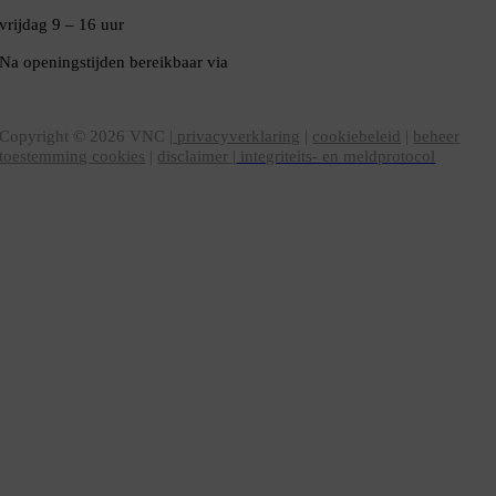
vrijdag 9 – 16 uur
Na openingstijden bereikbaar via
020-5020480
VNC Statuten
/
English version
Copyright ©
2026
VNC |
privacyverklaring
|
cookiebeleid
|
beheer
toestemming cookies
|
disclaimer
|
integriteits- en meldprotocol