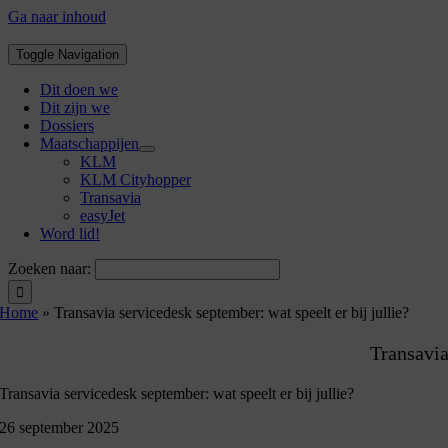
Ga naar inhoud
Toggle Navigation
Dit doen we
Dit zijn we
Dossiers
Maatschappijen
KLM
KLM Cityhopper
Transavia
easyJet
Word lid!
Zoeken naar:
Home
»
Transavia servicedesk september: wat speelt er bij jullie?
Transavi
Transavia servicedesk september: wat speelt er bij jullie?
26 september 2025