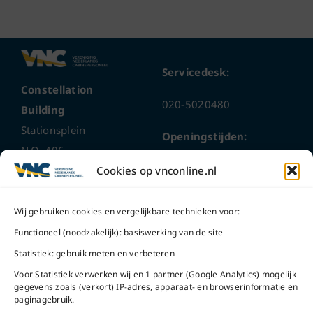
Servicedesk:
Constellation
020-5020480
Building
Stationsplein
Openingstijden:
N.O. 406
ma t/m do
9 – 17 uur
Cookies op vnconline.nl
1117 CL
Schiphol-Oost
vrijdag 9 – 16 uur
Wij gebruiken cookies en vergelijkbare technieken voor:
Bel ons
Na openingstijden
Functioneel (noodzakelijk): basiswerking van de site
bereikbaar via
020-
Statistiek: gebruik meten en verbeteren
Mail ons
5020480
Voor Statistiek verwerken wij en 1 partner (Google Analytics) mogelijk
gegevens zoals (verkort) IP-adres, apparaat- en browserinformatie en
paginagebruik.