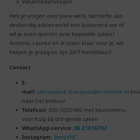
Vakantieaanvragen
Heb je vragen over jouw werk, behoefte aan
deskundig advies en/of een luisterend oor of
wil je even sparren over bepaalde zaken?
Antonie, Lauren en ik staan klaar voor je, we
helpen je graag en zijn 24/7 bereikbaar!
Contact
E-
mail:
servicedesk.transavia@vnconline.nl
en/
naar het bestuur
Telefoon
: 020-5020480 met keuzemenu
voor hulp bij dringende zaken
WhatsApp-service
:
06 21616702
Instagram
:
@myVNC