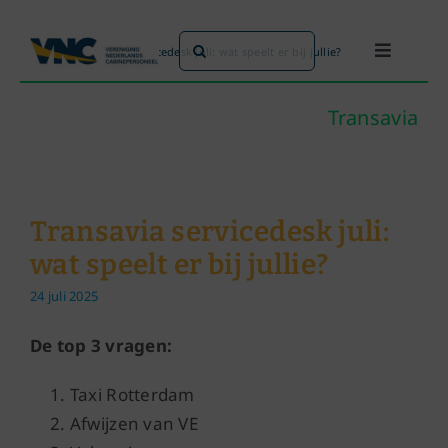
Ga
naar
Zoeken
Home
»
Transavia servicedesk juli: wat speelt er bij jullie?
Toggle
inhoud
naar:
Navigati
Dit doen we
Transavia
Dit zijn we
Transavia servicedesk juli:
Dossiers
wat speelt er bij jullie?
24 juli 2025
Maatschappijen
De top 3 vragen:
Word lid!
Taxi Rotterdam
Afwijzen van VE