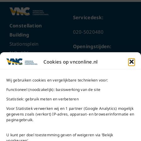
Servicedesk:
Constellation
020-5020480
Building
Stationsplein
Openingstijden:
N.O. 406
ma t/m do
9 – 17 uur
Cookies op vnconline.nl
1117 CL
Schiphol-Oost
vrijdag 9 – 16 uur
Wij gebruiken cookies en vergelijkbare technieken voor:
Bel ons
Na openingstijden
Functioneel (noodzakelijk): basiswerking van de site
bereikbaar via
020-
Statistiek: gebruik meten en verbeteren
Mail ons
5020480
Voor Statistiek verwerken wij en 1 partner (Google Analytics) mogelijk
gegevens zoals (verkort) IP-adres, apparaat- en browserinformatie en
paginagebruik.
U kunt per doel toestemming geven of weigeren via ‘Bekijk
voorkeuren’.