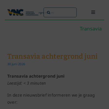
Ga
naar
Zoeken
Home
»
Transavia achtergrond juni
Toggle
inhoud
naar:
Navigati
Dit doen we
Transavia
Dit zijn we
Transavia achtergrond juni
Dossiers
30 juni 2026
Maatschappijen
Transavia achtergrond juni
Leestijd: < 3 minuten
Word lid!
In deze nieuwsbrief informeren we je graag
over: