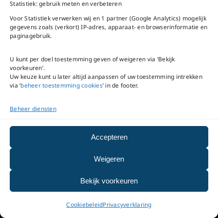
Statistiek: gebruik meten en verbeteren
Voor Statistiek verwerken wij en 1 partner (Google Analytics) mogelijk
gegevens zoals (verkort) IP-adres, apparaat- en browserinformatie en
paginagebruik.
VNC Statuten
/
English
version
U kunt per doel toestemming geven of weigeren via ‘Bekijk
voorkeuren’.
Uw keuze kunt u later altijd aanpassen of uw toestemming intrekken
Copyright ©
2026
VNC
via ‘
beheer toestemming cookies
’ in de footer.
|
privacyverklaring
|
cookiebeleid
|
beheer
Beheer diensten
toestemming cookies
|
disclaimer
|
Accepteren
integriteits- en
meldprotocol
Weigeren
Bekijk voorkeuren
Cookiebeleid
Privacyverklaring