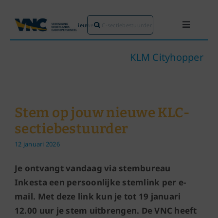
Ga
naar
Zoeken
Home
»
Stem op jouw nieuwe KLC-sectiebestuurder
Toggle
inhoud
naar:
Navigati
Dit doen we
KLM Cityhopper
Dit zijn we
Stem op jouw nieuwe KLC-
Dossiers
sectiebestuurder
12 januari 2026
Maatschappijen
Je ontvangt vandaag via stembureau
Word lid!
Inkesta een persoonlijke stemlink per e-
mail. Met deze link kun je tot 19 januari
12.00 uur je stem uitbrengen. De VNC heeft