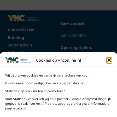
Servicedesk:
Constellation
020-5020480
Building
Stationsplein
Openingstijden:
N.O. 406
ma t/m do
9 – 17 uur
Cookies op vnconline.nl
1117 CL
Schiphol-Oost
vrijdag 9 – 16 uur
Wij gebruiken cookies en vergelijkbare technieken voor:
Bel ons
Na openingstijden
Functioneel (noodzakelijk): basiswerking van de site
bereikbaar via
020-
Statistiek: gebruik meten en verbeteren
Mail ons
5020480
Voor Statistiek verwerken wij en 1 partner (Google Analytics) mogelijk
gegevens zoals (verkort) IP-adres, apparaat- en browserinformatie en
paginagebruik.