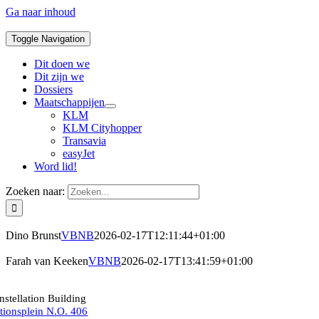
Ga naar inhoud
Toggle Navigation
Dit doen we
Dit zijn we
Dossiers
Maatschappijen
KLM
KLM Cityhopper
Transavia
easyJet
Word lid!
Zoeken naar:
Dino Brunst
VBNB
2026-02-17T12:11:44+01:00
Farah van Keeken
VBNB
2026-02-17T13:41:59+01:00
nstellation Building
ationsplein N.O. 406