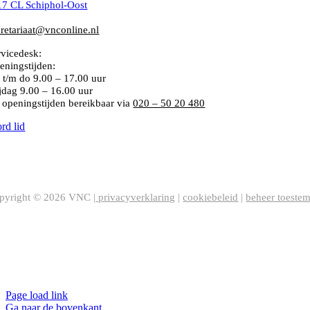
17 CL Schiphol-Oost
1 (0)20 – 50 20 480
cretariaat@vnconline.nl
rvicedesk:
020 – 50 20 480
eningstijden:
 t/m do
9.00 – 17.00 uur
ijdag 9.00 – 16.00 uur
 openingstijden bereikbaar via
020 – 50 20 480
rd lid
C Statuten
pyright ©
2026
VNC |
privacyverklaring
|
cookiebeleid
|
beheer toeste
Page load link
Ga naar de bovenkant