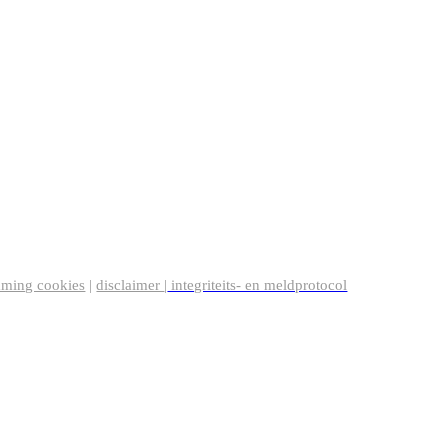
mming cookies
|
disclaimer
|
integriteits- en meldprotocol