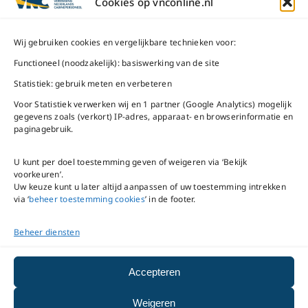
ma t/m do
9 – 17 uur
Cookies op vnconline.nl
1117 CL
Schiphol-Oost
vrijdag 9 – 16 uur
Wij gebruiken cookies en vergelijkbare technieken voor:
Bel ons
Na openingstijden
Functioneel (noodzakelijk): basiswerking van de site
bereikbaar via
020-
Statistiek: gebruik meten en verbeteren
Mail ons
5020480
Voor Statistiek verwerken wij en 1 partner (Google Analytics) mogelijk
gegevens zoals (verkort) IP-adres, apparaat- en browserinformatie en
paginagebruik.
U kunt per doel toestemming geven of weigeren via ‘Bekijk
voorkeuren’.
VNC Statuten
/
English
Uw keuze kunt u later altijd aanpassen of uw toestemming intrekken
version
via ‘
beheer toestemming cookies
’ in de footer.
Beheer diensten
Copyright ©
2026
VNC
|
privacyverklaring
|
cookiebeleid
|
beheer
Accepteren
toestemming cookies
Weigeren