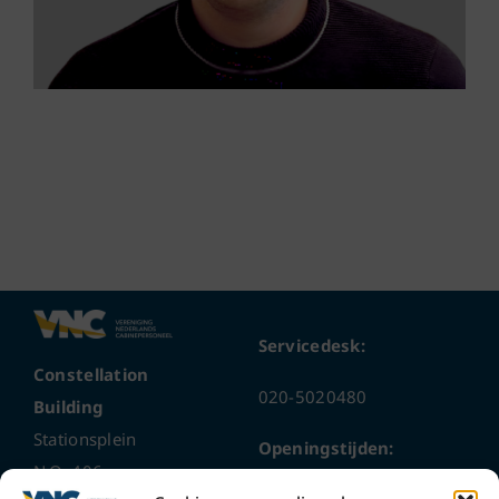
Servicedesk:
Constellation
020-5020480
Building
Stationsplein
Openingstijden:
N.O. 406