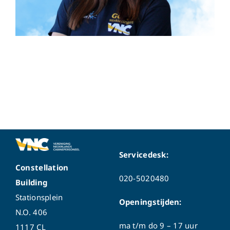
Servicedesk:
Constellation
020-5020480
Building
Stationsplein
Openingstijden:
N.O. 406
ma t/m do
9 – 17 uur
1117 CL