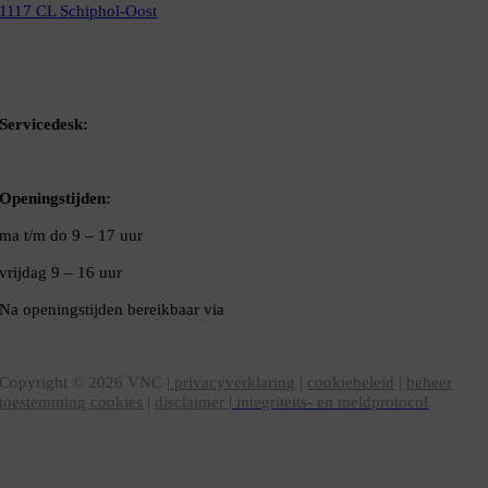
1117 CL Schiphol-Oost
Bel ons
Mail ons
Servicedesk:
020-5020480
Openingstijden:
ma t/m do
9 – 17 uur
vrijdag 9 – 16 uur
Na openingstijden bereikbaar via
020-5020480
VNC Statuten
/
English version
Copyright ©
2026
VNC |
privacyverklaring
|
cookiebeleid
|
beheer
toestemming cookies
|
disclaimer
|
integriteits- en meldprotocol