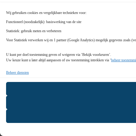
Wij gebruiken cookies en vergelijkbare technieken voor:
Functioneel (noodzakelijk): basiswerking van de site
Statistiek: gebruik meten en verbeteren
Voor Statistiek verwerken wij en 1 partner (Google Analytics) mogelijk gegevens zoals (ve
U kunt per doel toestemming geven of weigeren via ‘Bekijk voorkeuren’.
Uw keuze kunt u later altijd aanpassen of uw toestemming intrekken via ‘
beheer toestemmi
Beheer diensten