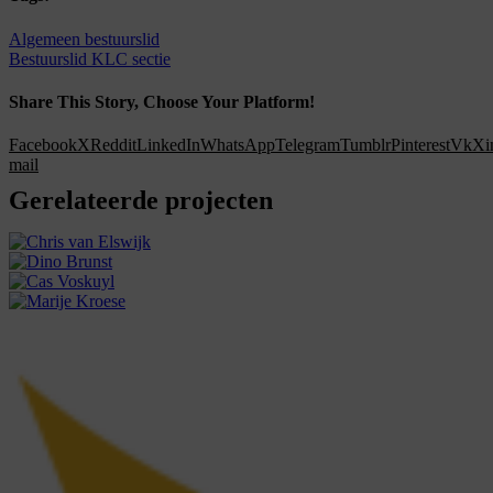
Algemeen bestuurslid
Bestuurslid KLC sectie
Share This Story, Choose Your Platform!
Facebook
X
Reddit
LinkedIn
WhatsApp
Telegram
Tumblr
Pinterest
Vk
Xi
mail
Gerelateerde projecten