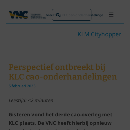
Ga
naar
Zoeken
Home
»
Perspectief ontbreekt bij KLC cao-onderhandelingen
Toggle
inhoud
naar:
Navigati
Dit doen we
KLM Cityhopper
Dit zijn we
Perspectief ontbreekt bij
Dossiers
KLC cao-onderhandelingen
5 februari 2025
Maatschappijen
Leestijd: <2 minuten
Word lid!
Gisteren vond het derde cao-overleg met
KLC plaats. De VNC heeft hierbij opnieuw