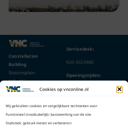
Servicedesk:
Constellation
020-5020480
Building
Stationsplein
Openingstijden:
N.O. 406
ma t/m do
9 – 17 uur
Cookies op vnconline.nl
1117 CL
Schiphol-Oost
vrijdag 9 – 16 uur
Wij gebruiken cookies en vergelijkbare technieken voor:
Bel ons
Na openingstijden
Functioneel (noodzakelijk): basiswerking van de site
bereikbaar via
020-
Statistiek: gebruik meten en verbeteren
Mail ons