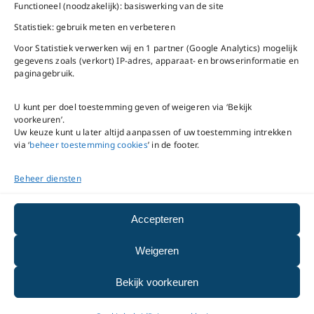
Bel ons
Na openingstijden
Functioneel (noodzakelijk): basiswerking van de site
bereikbaar via
020-
Statistiek: gebruik meten en verbeteren
Mail ons
5020480
Voor Statistiek verwerken wij en 1 partner (Google Analytics) mogelijk
gegevens zoals (verkort) IP-adres, apparaat- en browserinformatie en
paginagebruik.
U kunt per doel toestemming geven of weigeren via ‘Bekijk
voorkeuren’.
VNC Statuten
/
English
Uw keuze kunt u later altijd aanpassen of uw toestemming intrekken
version
via ‘
beheer toestemming cookies
’ in de footer.
Beheer diensten
Copyright ©
2026
VNC
|
privacyverklaring
|
cookiebeleid
|
beheer
Accepteren
toestemming cookies
Weigeren
|
disclaimer
|
integriteits- en
Bekijk voorkeuren
meldprotocol