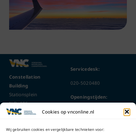
Servicedesk:
Constellation
020-5020480
Building
Stationsplein
Openingstijden:
N.O. 406
ma t/m do
9 – 17 uur
Cookies op vnconline.nl
1117 CL
Schiphol-Oost
vrijdag 9 – 16 uur
Wij gebruiken cookies en vergelijkbare technieken voor: