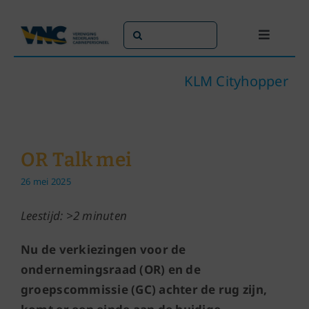
Ga
naar
Zoeken
Home
»
OR Talk mei
Toggle
inhoud
naar:
Navigati
Dit doen we
KLM Cityhopper
Dit zijn we
OR Talk mei
Dossiers
26 mei 2025
Maatschappijen
Leestijd: >2 minuten
Nu de verkiezingen voor de
Word lid!
ondernemingsraad (OR) en de
groepscommissie (GC) achter de rug zijn,