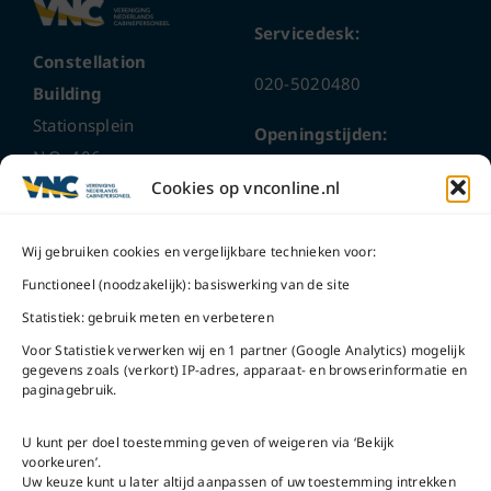
Servicedesk:
Constellation
020-5020480
Building
Stationsplein
Openingstijden:
N.O. 406
ma t/m do
9 – 17 uur
Cookies op vnconline.nl
1117 CL
Schiphol-Oost
vrijdag 9 – 16 uur
Wij gebruiken cookies en vergelijkbare technieken voor:
Bel ons
Na openingstijden
Functioneel (noodzakelijk): basiswerking van de site
bereikbaar via
020-
Statistiek: gebruik meten en verbeteren
Mail ons
5020480
Voor Statistiek verwerken wij en 1 partner (Google Analytics) mogelijk
gegevens zoals (verkort) IP-adres, apparaat- en browserinformatie en
paginagebruik.
U kunt per doel toestemming geven of weigeren via ‘Bekijk
voorkeuren’.
VNC Statuten
/
English
Uw keuze kunt u later altijd aanpassen of uw toestemming intrekken