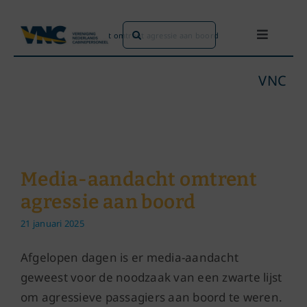
Ga
naar
Zoeken
Home
»
Media-aandacht omtrent agressie aan boord
Toggle
inhoud
naar:
Navigati
Dit doen we
VNC
Dit zijn we
Dossiers
Media-aandacht omtrent
agressie aan boord
Maatschappijen
21 januari 2025
Word lid!
Afgelopen dagen is er media-aandacht
geweest voor de noodzaak van een zwarte lijst
om agressieve passagiers aan boord te weren.