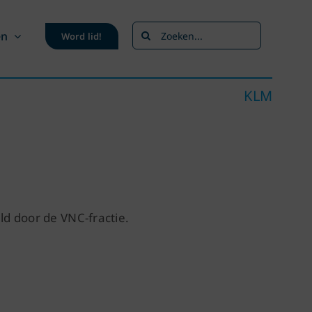
Zoeken
en
Word lid!
naar:
KLM
ld door de VNC-fractie.