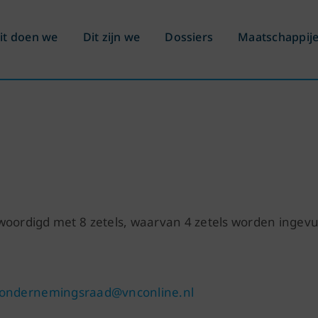
it doen we
Dit zijn we
Dossiers
Maatschappij
woordigd met 8 zetels, waarvan 4 zetels worden ingevu
ondernemingsraad@vnconline.nl