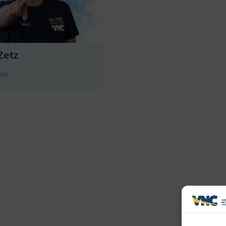
Zetz
plv)