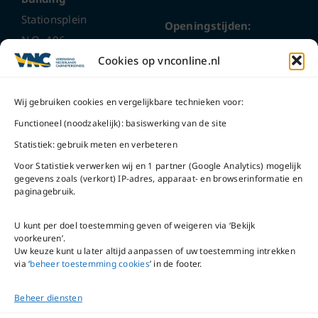
Stationsplein
Openingstijden:
N.O. 406
ma t/m do
9 – 17 uur
Cookies op vnconline.nl
1117 CL
Schiphol-Oost
vrijdag 9 – 16 uur
Wij gebruiken cookies en vergelijkbare technieken voor:
Bel ons
Na openingstijden
Functioneel (noodzakelijk): basiswerking van de site
bereikbaar via
020-
Statistiek: gebruik meten en verbeteren
Mail ons
5020480
Voor Statistiek verwerken wij en 1 partner (Google Analytics) mogelijk
gegevens zoals (verkort) IP-adres, apparaat- en browserinformatie en
paginagebruik.
U kunt per doel toestemming geven of weigeren via ‘Bekijk
voorkeuren’.
VNC Statuten
/
English
Uw keuze kunt u later altijd aanpassen of uw toestemming intrekken
version
via ‘
beheer toestemming cookies
’ in de footer.
Beheer diensten
Copyright ©
2026
VNC