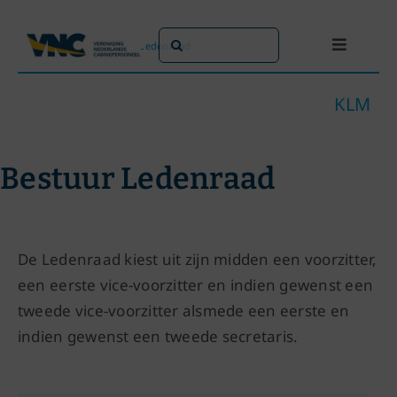
Ga
naar
Zoeken
Home
»
KLM
»
Bestuur Ledenraad
Toggle
inhoud
naar:
Navigati
Dit doen
KLM
Dit zijn 
Bestuur Ledenraad
Dossiers
De Ledenraad kiest uit zijn midden een voorzitter,
Maatsch
een eerste vice-voorzitter en indien gewenst een
tweede vice-voorzitter alsmede een eerste en
Word lid!
indien gewenst een tweede secretaris.