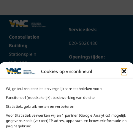
Servicedesk:
Constellation
020-5020480
Building
Stationsplein
Openingstijden:
N.O. 406
ma t/m do
9 – 17 uur
Cookies op vnconline.nl
1117 CL
Schiphol-Oost
vrijdag 9 – 16 uur
Wij gebruiken cookies en vergelijkbare technieken voor:
Bel ons
Na openingstijden
Functioneel (noodzakelijk): basiswerking van de site
bereikbaar via
020-
Statistiek: gebruik meten en verbeteren
Mail ons
5020480
Voor Statistiek verwerken wij en 1 partner (Google Analytics) mogelijk
gegevens zoals (verkort) IP-adres, apparaat- en browserinformatie en
paginagebruik.