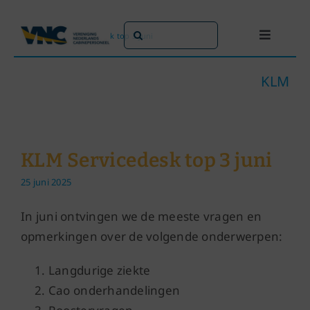
Ga
naar
Zoeken
Home
»
KLM Servicedesk top 3 juni
Toggle
inhoud
naar:
Navigati
Dit doen we
KLM
Dit zijn we
KLM Servicedesk top 3 juni
Dossiers
25 juni 2025
Maatschappijen
In juni ontvingen we de meeste vragen en
opmerkingen over de volgende onderwerpen:
Word lid!
Langdurige ziekte
Cao onderhandelingen