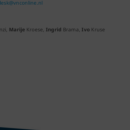
desk@vnconline.nl
nzi,
Marije
Kroese,
Ingrid
Brama,
Ivo
Kruse