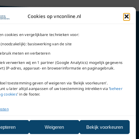
Cookies op vnconline.nl
en cookies en vergelijkbare technieken voor:
 (noodzakelijk): basiswerking van de site
Word lid
 gebruik meten en verbeteren
tiek verwerken wij en 1 partner (Google Analytics) mogelijk gegevens
ort) IP-adres, apparaat- en browserinformatie en paginagebruik.
doel toestemming geven of weigeren via ‘Bekijk voorkeuren’.
VNC Statuten
nt u later altijd aanpassen of uw toestemming intrekken via ‘
beheer
g cookies
’ in de footer.
nsten
epteren
Weigeren
Bekijk voorkeuren