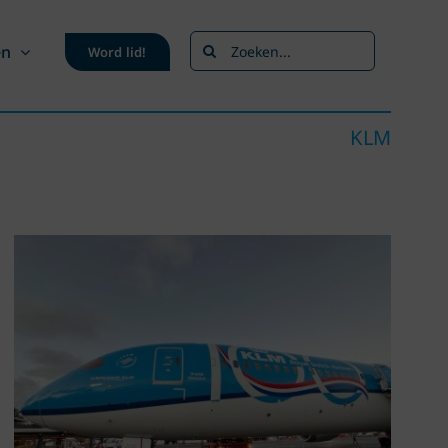
Zoeken
en
Word lid!
naar:
KLM