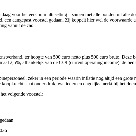
ag voor het eerst in multi setting – samen met alle bonden uit alle 
ield, een aangepast voorstel gedaan. Zij koppelt hier wel de voorwaarde
ing vanuit de cao.
enstverband, ter hoogte van 500 euro netto plus 500 euro bruto. Deze be
maal 2,5%, afhankelijk van de COI (current operating income): de bedrij
epersoneel, zeker in een periode waarin inflatie nog altijd een grote r
 koopkracht staat onder druk, wat iedereen dagelijks merkt bij het do
 het volgende voorstel:
 gedaan:
2026