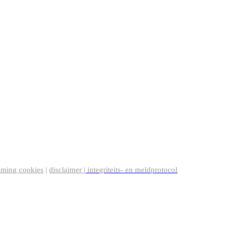
mming cookies
|
disclaimer
|
integriteits- en meldprotocol