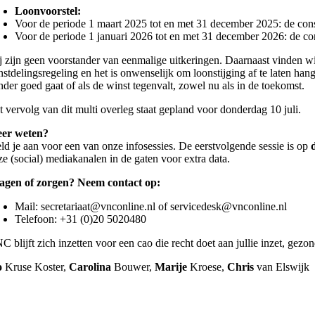
Loonvoorstel:
Voor de periode 1 maart 2025 tot en met 31 december 2025: de con
Voor de periode 1 januari 2026 tot en met 31 december 2026: de co
j zijn geen voorstander van eenmalige uitkeringen. Daarnaast vinden wi
nstdelingsregeling en het is onwenselijk om loonstijging af te laten han
nder goed gaat of als de winst tegenvalt, zowel nu als in de toekomst.
t vervolg van dit multi overleg staat gepland voor donderdag 10 juli.
er weten?
ld je aan voor een van onze infosessies. De eerstvolgende sessie is op
ze (social) mediakanalen in de gaten voor extra data.
agen of zorgen? Neem contact op:
Mail: secretariaat@vnconline.nl of servicedesk@vnconline.nl
Telefoon: +31 (0)20 5020480
C blijft zich inzetten voor een cao die recht doet aan jullie inzet, gez
o
Kruse Koster,
Carolina
Bouwer,
Marije
Kroese,
Chris
van Elswijk