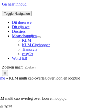
Ga naar inhoud
Toggle Navigation
Dit doen we
Dit zijn we
Dossiers
Maatschappijen
KLM
KLM Cityhopper
Transavia
easyJet
Word lid!
Zoeken naar:
ome
»
KLM multi cao-overleg over loon en looptijd
M multi cao-overleg over loon en looptijd
uli 2025