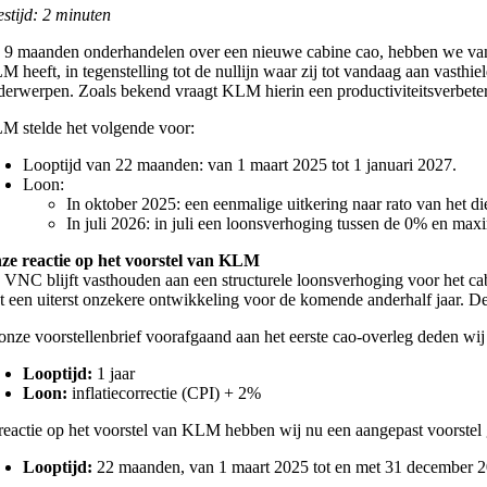
estijd: 2 minuten
 9 maanden onderhandelen over een nieuwe cabine cao, hebben we vanda
M heeft, in tegenstelling tot de nullijn waar zij tot vandaag aan vasth
derwerpen. Zoals bekend vraagt KLM hierin een productiviteitsverbeter
M stelde het volgende voor:
Looptijd van 22 maanden: van 1 maart 2025 tot 1 januari 2027.
Loon:
In oktober 2025: een eenmalige uitkering naar rato van het di
In juli 2026: in juli een loonsverhoging tussen de 0% en maxi
ze reactie op het voorstel van KLM
 VNC blijft vasthouden aan een structurele loonsverhoging voor het cabin
t een uiterst onzekere ontwikkeling voor de komende anderhalf jaar. De
 onze voorstellenbrief voorafgaand aan het eerste cao-overleg deden wij
Looptijd:
1 jaar
Loon:
inflatiecorrectie (CPI) + 2%
 reactie op het voorstel van KLM hebben wij nu een aangepast voorstel
Looptijd:
22 maanden, van 1 maart 2025 tot en met 31 december 