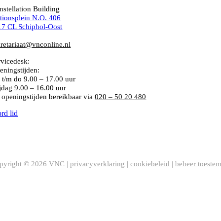
nstellation Building
ationsplein N.O. 406
17 CL Schiphol-Oost
1 (0)20 – 50 20 480
cretariaat@vnconline.nl
rvicedesk:
020 – 50 20 480
eningstijden:
 t/m do
9.00 – 17.00 uur
ijdag 9.00 – 16.00 uur
 openingstijden bereikbaar via
020 – 50 20 480
rd lid
C Statuten
pyright ©
2026
VNC |
privacyverklaring
|
cookiebeleid
|
beheer toeste