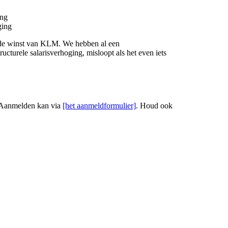
ing
ging
an de winst van KLM. We hebben al een
ucturele salarisverhoging, misloopt als het even iets
 Aanmelden kan via
[het aanmeldformulier]
. Houd ook