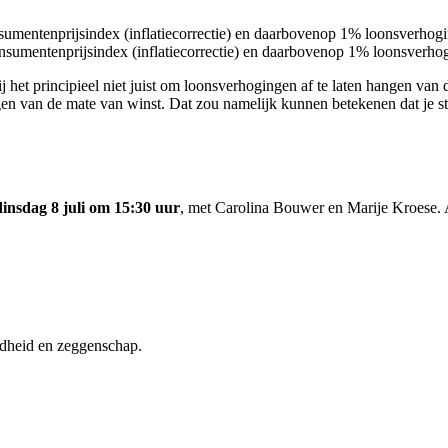
sumentenprijsindex (inflatiecorrectie) en daarbovenop 1% loonsverhog
nsumentenprijsindex (inflatiecorrectie) en daarbovenop 1% loonsverho
j het principieel niet juist om loonsverhogingen af te laten hangen v
gen van de mate van winst. Dat zou namelijk kunnen betekenen dat je str
dinsdag 8 juli om 15:30 uur
, met Carolina Bouwer en Marije Kroese.
ondheid en zeggenschap.