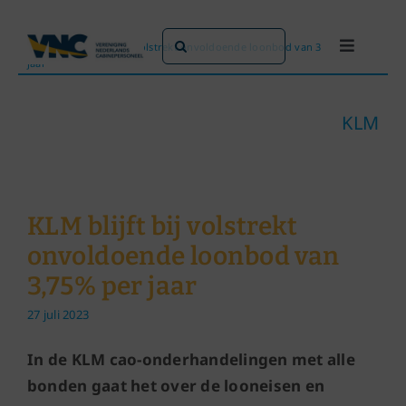
Ga
naar
Zoeken
Home
»
KLM blijft bij volstrekt onvoldoende loonbod van 3,75% per
Toggle
inhoud
jaar
naar:
Navigati
Dit doen we
KLM
Dit zijn we
Dossiers
KLM blijft bij volstrekt
onvoldoende loonbod van
Maatschappijen
3,75% per jaar
27 juli 2023
Word lid!
In de KLM cao-onderhandelingen met alle
bonden gaat het over de looneisen en