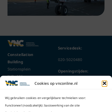
Servicedesk:
Constellation
020-5020480
Building
Stationsplein
Openingstijden:
N.O. 406
ma t/m do
9 – 17 uur
Cookies op vnconline.nl
1117 CL
Schiphol-Oost
vrijdag 9 – 16 uur
Wij gebruiken cookies en vergelijkbare technieken voor:
Bel ons
Na openingstijden
Functioneel (noodzakelijk): basiswerking van de site