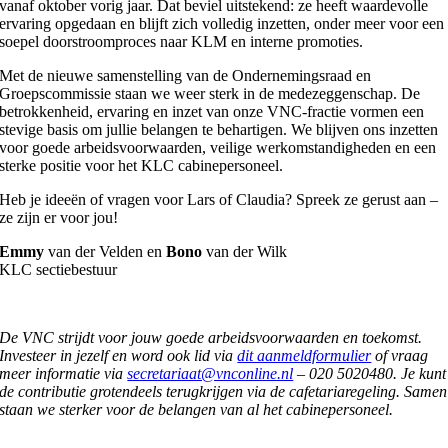
vanaf oktober vorig jaar. Dat beviel uitstekend: ze heeft waardevolle
ervaring opgedaan en blijft zich volledig inzetten, onder meer voor een
soepel doorstroomproces naar KLM en interne promoties.
Met de nieuwe samenstelling van de Ondernemingsraad en
Groepscommissie staan we weer sterk in de medezeggenschap. De
betrokkenheid, ervaring en inzet van onze VNC-fractie vormen een
stevige basis om jullie belangen te behartigen. We blijven ons inzetten
voor goede arbeidsvoorwaarden, veilige werkomstandigheden en een
sterke positie voor het KLC cabinepersoneel.
Heb je ideeën of vragen voor Lars of Claudia? Spreek ze gerust aan –
ze zijn er voor jou!
Emmy
van der Velden en
Bono
van der Wilk
KLC sectiebestuur
De VNC strijdt voor jouw goede arbeidsvoorwaarden en toekomst.
Investeer in jezelf en word ook lid via
dit aanmeldformulier
of vraag
meer informatie via
secretariaat@vnconline.nl
– 020 5020480. Je kunt
de contributie grotendeels terugkrijgen via de cafetariaregeling. Samen
staan we sterker voor de belangen van al het cabinepersoneel.