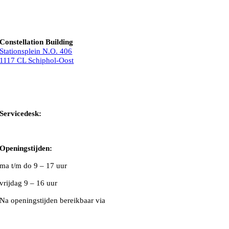
Constellation Building
Stationsplein N.O. 406
1117 CL Schiphol-Oost
Bel ons
Mail ons
Servicedesk:
020-5020480
Openingstijden:
ma t/m do
9 – 17 uur
vrijdag 9 – 16 uur
Na openingstijden bereikbaar via
020-5020480
VNC Statuten
/
English version