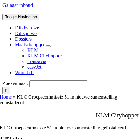
Ga naar inhoud
Toggle Navigation
Dit doen we
Dit zijn we
Dossiers
Maatschappijen
KLM
KLM Cityhopper
Transavia
easyJet
Word lid!
Zoeken naar:
Home
»
KLC Groepscommissie 51 in nieuwe samenstelling
geïnstalleerd
KLM Cityhoppe
KLC Groepscommissie 51 in nieuwe samenstelling geïnstalleerd
4 juni 2025