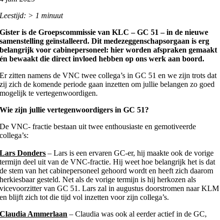
Leestijd: > 1 minuut
Gister is de Groepscommissie van KLC – GC 51 – in de nieuwe
samenstelling geïnstalleerd. Dit medezeggenschapsorgaan is erg
belangrijk voor cabinepersoneel: hier worden afspraken gemaakt
én bewaakt die direct invloed hebben op ons werk aan boord.
Er zitten namens de VNC twee collega’s in GC 51 en we zijn trots dat
zij zich de komende periode gaan inzetten om jullie belangen zo goed
mogelijk te vertegenwoordigen.
Wie zijn jullie vertegenwoordigers in GC 51?
De VNC- fractie bestaan uit twee enthousiaste en gemotiveerde
collega’s:
Lars Donders
– Lars is een ervaren GC-er, hij maakte ook de vorige
termijn deel uit van de VNC-fractie. Hij weet hoe belangrijk het is dat
de stem van het cabinepersoneel gehoord wordt en heeft zich daarom
herkiesbaar gesteld. Net als de vorige termijn is hij herkozen als
vicevoorzitter van GC 51. Lars zal in augustus doorstromen naar KLM
en blijft zich tot die tijd vol inzetten voor zijn collega’s.
Claudia Ammerlaan
– Claudia was ook al eerder actief in de GC,